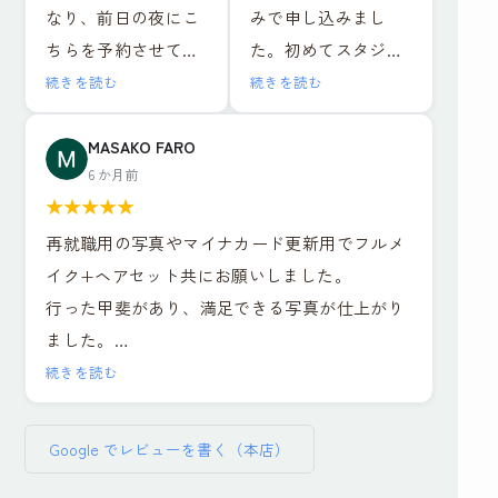
なり、前日の夜にこ
みで申し込みまし
になりました。結果
ちらを予約させてい
た。初めてスタジオ
的にとても満足しま
ヘアメイクも撮影も
ただきました。お二
で撮影しましたが、
した。
レタッチも全て大満
続きを読む
続きを読む
人ともとても優しい
スタッフの方が笑顔
1組ごとの撮影で落ち
足でした！！
方でメイクも撮影も
で話しやすい雰囲気
MASAKO FARO
着いた環境と、ヘア
最近よくある就活写
6 か月前
リラックスして行え
だったのでリラック
メイクや撮影も担当
真専門のチェーン店
★
★
★
★
★
ました。出来上がっ
スして写真撮影に臨
の方がとても丁寧な
とは一つ一つの工程
再就職用の写真やマイナカード更新用でフルメ
た写真はそのまま社
むことができまし
対応でした。レタッ
の丁寧さが全然違い
イク+ヘアセット共にお願いしました。
員証に使っても問題
た。ヘアメイクを実
チもその場で説明を
ますし、他店が
行った甲斐があり、満足できる写真が仕上がり
ないくらい綺麗に仕
際にしながらポイン
受けながら行ってい
11,000円だったこと
ました。
上げていただき、デ
トを教えていただい
ただき、納得のいく
を考えるとかなりお
セット、写真6枚、写真データ送付で約
ータも即日送ってい
たり、疑問にも答え
続きを読む
仕上がりでデータも
得に感じます。
¥16,000、証明写真のボックスに入って撮れば
ただけたので大変助
ていただきとても為
種類多く頂けまし
数百円・・・決して安くはありません。しかし
かりました。
になりました。また
た。お二人に感謝の
流れ作業ではなく、
Google でレビューを書く（本店）
とても気づきのある貴重な体験でした。総じて
ノーメイクで、と準
写真撮影の時に顔の
気持ちでいっぱいで
その人に合った提案