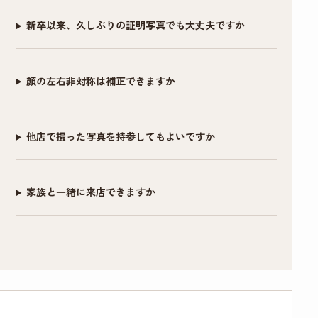
していくので、不安なく仕上がりました。
イク前にすぐ眉ライ
複数背景のもの、修
新卒以来、久しぶりの証明写真でも大丈夫ですか
ンをクレンジングシ
正あり・なしのも
写真だけで当落が決まるとは思いません。しか
ートで落としました)
の、シールでいただ
し今回キチンと写真を撮ってもらった事が、思
けるので助かりまし
顔の左右非対称は補正できますか
いのほか自分を客観的に振り返るきっかけとな
また、メイク＆ヘア
た。この度はありが
りました。そういった副次的なことも含め、
セットもお任せでと
とうございまし
「リクルート写真」はオススメできると思いま
他店で撮った写真を持参してもよいですか
にかく納得のいく写
た！！
す。ありがとうございました。
真が欲しい！という
場合は1時間以上かけ
家族と一緒に来店できますか
てがっつりやってく
ださるので撮影後に
予定入れる場合は余
裕もった方がいいと
思いました！