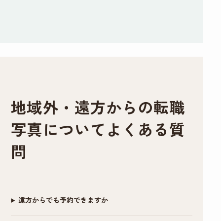
リーズナブルと言えます。
備のところに記載さ
角度や傾き、服や髪
す。
や対応をしてくださ
れてましたがどうし
の毛の乱れなどもそ
るので、他店でガッ
普段被写体になることがなく、スーツ姿になる
ても眉だけは描いて
の場で直していただ
カリした経験がある
事も滅多にない私、どんな写真写りになるのか
行きたかったので到
いたのでインスタン
方には是非おすすめ
イメージがわかずにいました。
着後すぐ落とそうと
ト証明写真機とは全
したい。
そのような者でも、メイクさんとカメラマンさ
したらそのままでも
く違う映り方になり
わたしのように撮り
んお二方は丁寧に話を聞き出し、素敵な写真を
大丈夫ですよ〜と優
ました。修正も細か
直しで遠方からいら
地域外・遠方からの転職
撮りましょうと寄り添って下さいました。
しく仰ってくださっ
いところまで丁寧に
っしゃるお客さんが
メイクは特別な事はなく、けれどどう写り込む
たので、もしノーメ
手作業でやっていた
多いのも納得です。
写真についてよくある質
かを計算したプロのメイクアップです。せっか
イクで出かけること
だいてとても満足の
くキチンと撮影してもらうなら、下手に素人が
に抵抗ある女性がい
いく仕上がりになり
素敵な写真を作成い
問
手を入れるより、プロにやってもらう方がより
らっしゃいましたら
ました。写真を選ぶ
ただき、前向きな転
満足度が高い写真が出来るかもと思いお願いし
すぐ落とせる最低限
際や表情などのアド
職活動のスタートを
たのですが、正解でした。
のメイク(眉描くだけ
バイスもあったので
切れそうです！
遠方からでも予約できますか
撮影後、要すれば修整してもらえます。カメラ
等)はしても大丈夫だ
初めての方にもおす
本当にありがとうご
マンさんと相談しつつ、写真画像を見つつ修整
と思います。(私はメ
すめです。データも
ざいました。