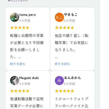
★4以上を表示中
tama pero
やまもこ
4 か月前
5 か月前
★
★
★
★
★
★
★
★
★
★
転職と出願用の写真
他店の撮り直し（転
が必要となり今回撮
職写真）でお世話に
影をお願いしまし
なりました。
た。
年齢的にも写真写り
リクルートフォトプ
続きを読む
続きを読む
が非常に気になるた
ラン＋ヘアメイク付
め、お店の比較検討
き
Megumi Aoki
みんみかん
4 か月前
6 か月前
を慎重に調べ、値段
レタッチ強度別・背
★
★
★
★
★
★
★
★
★
★
やサービスそれぞれ
景3種類のデータと写
急遽転職活動で証明
リクルートフォトプ
特徴がある中で、こ
真6枚で15,979円（税
写真データが必要に
ランのヘアメイク込
ちらのお店でお世話
込）