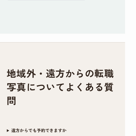
リーズナブルと言えます。
備のところに記載さ
角度や傾き、服や髪
す。
や対応をしてくださ
れてましたがどうし
の毛の乱れなどもそ
るので、他店でガッ
普段被写体になることがなく、スーツ姿になる
ても眉だけは描いて
の場で直していただ
カリした経験がある
事も滅多にない私、どんな写真写りになるのか
行きたかったので到
いたのでインスタン
方には是非おすすめ
イメージがわかずにいました。
着後すぐ落とそうと
ト証明写真機とは全
したい。
そのような者でも、メイクさんとカメラマンさ
したらそのままでも
く違う映り方になり
わたしのように撮り
んお二方は丁寧に話を聞き出し、素敵な写真を
大丈夫ですよ〜と優
ました。修正も細か
直しで遠方からいら
地域外・遠方からの転職
撮りましょうと寄り添って下さいました。
しく仰ってくださっ
いところまで丁寧に
っしゃるお客さんが
メイクは特別な事はなく、けれどどう写り込む
たので、もしノーメ
手作業でやっていた
多いのも納得です。
写真についてよくある質
かを計算したプロのメイクアップです。せっか
イクで出かけること
だいてとても満足の
くキチンと撮影してもらうなら、下手に素人が
に抵抗ある女性がい
いく仕上がりになり
素敵な写真を作成い
問
手を入れるより、プロにやってもらう方がより
らっしゃいましたら
ました。写真を選ぶ
ただき、前向きな転
満足度が高い写真が出来るかもと思いお願いし
すぐ落とせる最低限
際や表情などのアド
職活動のスタートを
たのですが、正解でした。
のメイク(眉描くだけ
バイスもあったので
切れそうです！
遠方からでも予約できますか
撮影後、要すれば修整してもらえます。カメラ
等)はしても大丈夫だ
初めての方にもおす
本当にありがとうご