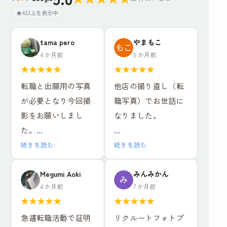
★4以上を表示中
tama pero
やまもこ
4 か月前
5 か月前
★
★
★
★
★
★
★
★
★
★
転職と出願用の写真
他店の撮り直し（転
が必要となり今回撮
職写真）でお世話に
影をお願いしまし
なりました。
た。
年齢的にも写真写り
リクルートフォトプ
続きを読む
続きを読む
が非常に気になるた
ラン＋ヘアメイク付
め、お店の比較検討
き
Megumi Aoki
みんみかん
4 か月前
7 か月前
を慎重に調べ、値段
レタッチ強度別・背
★
★
★
★
★
★
★
★
★
★
やサービスそれぞれ
景3種類のデータと写
急遽転職活動で証明
リクルートフォトプ
特徴がある中で、こ
真6枚で15,979円（税