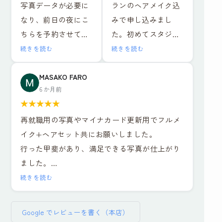
写真データが必要に
ランのヘアメイク込
ちらのお店でお世話
込）
なり、前日の夜にこ
みで申し込みまし
になりました。結果
ちらを予約させてい
た。初めてスタジオ
的にとても満足しま
ヘアメイクも撮影も
ただきました。お二
で撮影しましたが、
した。
レタッチも全て大満
続きを読む
続きを読む
人ともとても優しい
スタッフの方が笑顔
1組ごとの撮影で落ち
足でした！！
方でメイクも撮影も
で話しやすい雰囲気
MASAKO FARO
着いた環境と、ヘア
最近よくある就活写
6 か月前
リラックスして行え
だったのでリラック
メイクや撮影も担当
真専門のチェーン店
★
★
★
★
★
ました。出来上がっ
スして写真撮影に臨
の方がとても丁寧な
とは一つ一つの工程
再就職用の写真やマイナカード更新用でフルメ
た写真はそのまま社
むことができまし
対応でした。レタッ
の丁寧さが全然違い
イク+ヘアセット共にお願いしました。
員証に使っても問題
た。ヘアメイクを実
チもその場で説明を
ますし、他店が
行った甲斐があり、満足できる写真が仕上がり
ないくらい綺麗に仕
際にしながらポイン
受けながら行ってい
11,000円だったこと
ました。
上げていただき、デ
トを教えていただい
ただき、納得のいく
を考えるとかなりお
セット、写真6枚、写真データ送付で約
ータも即日送ってい
たり、疑問にも答え
続きを読む
仕上がりでデータも
得に感じます。
¥16,000、証明写真のボックスに入って撮れば
ただけたので大変助
ていただきとても為
種類多く頂けまし
数百円・・・決して安くはありません。しかし
かりました。
になりました。また
た。お二人に感謝の
流れ作業ではなく、
Google でレビューを書く（本店）
とても気づきのある貴重な体験でした。総じて
ノーメイクで、と準
写真撮影の時に顔の
気持ちでいっぱいで
その人に合った提案