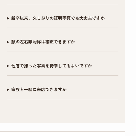
マンさんと相談しつつ、写真画像を見つつ修整
と思います。(私はメ
すめです。データも
ざいました。
していくので、不安なく仕上がりました。
イク前にすぐ眉ライ
複数背景のもの、修
新卒以来、久しぶりの証明写真でも大丈夫ですか
ンをクレンジングシ
正あり・なしのも
写真だけで当落が決まるとは思いません。しか
ートで落としました)
の、シールでいただ
し今回キチンと写真を撮ってもらった事が、思
けるので助かりまし
顔の左右非対称は補正できますか
いのほか自分を客観的に振り返るきっかけとな
また、メイク＆ヘア
た。この度はありが
りました。そういった副次的なことも含め、
セットもお任せでと
とうございまし
「リクルート写真」はオススメできると思いま
他店で撮った写真を持参してもよいですか
にかく納得のいく写
た！！
す。ありがとうございました。
真が欲しい！という
場合は1時間以上かけ
家族と一緒に来店できますか
てがっつりやってく
ださるので撮影後に
予定入れる場合は余
裕もった方がいいと
思いました！