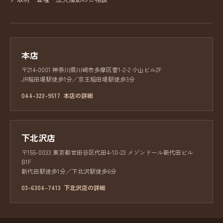
本店
〒214-0001 神奈川県川崎市多摩区菅1-2-2 小山ビル2F
JR稲田堤駅徒歩1分／京王稲田堤駅徒歩3分
044-322-9517
本店の詳細
下北沢店
〒155-0033 東京都世田谷区代田4-10-23 メゾンドール新代田ビル
B1F
新代田駅徒歩1分／下北沢駅徒歩6分
03-6304-7413
下北沢店の詳細