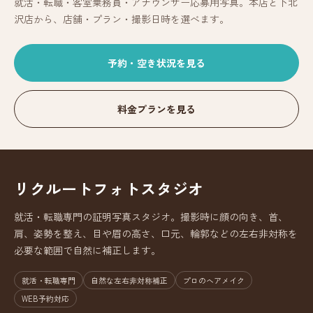
就活・転職・客室乗務員・アナウンサー応募用写真。本店と下北
沢店から、店舗・プラン・撮影日時を選べます。
予約・空き状況を見る
料金プランを見る
リクルートフォトスタジオ
就活・転職専門の証明写真スタジオ。撮影時に顔の向き、首、
肩、姿勢を整え、目や眉の高さ、口元、輪郭などの左右非対称を
必要な範囲で自然に補正します。
就活・転職専門
自然な左右非対称補正
プロのヘアメイク
WEB予約対応