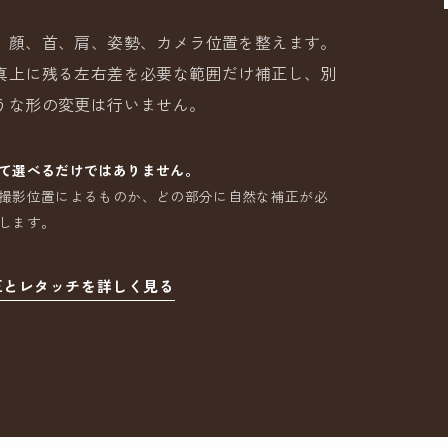
、顔、首、肩、姿勢、カメラ位置を整えます。
真上に残る左右差を必要な範囲だけ補正し、別
うな形の変更は行いません。
て選べるだけではありません。
撮影位置によるものか、どの部分に自然な補正が必
します。
正とレタッチを詳しく見る