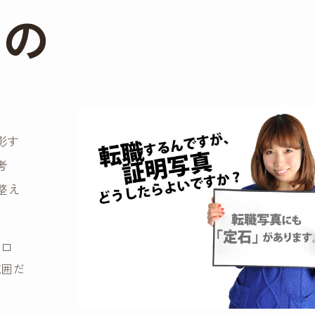
らの
影す
考
整え
、口
範囲だ