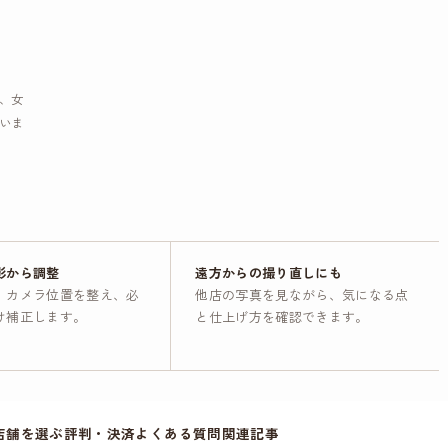
ト、女
いま
影から調整
遠方からの撮り直しにも
、カメラ位置を整え、必
他店の写真を見ながら、気になる点
け補正します。
と仕上げ方を確認できます。
店舗を選ぶ
評判・決済
よくある質問
関連記事