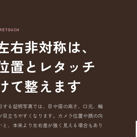
 RETOUCH
左右非対称は、
位置とレタッチ
けて整えます
影する証明写真では、目や眉の高さ、口元、輪
が目立ちやすくなります。カメラ位置や顔の向
いと、本来より左右差が強く見える場合もあり