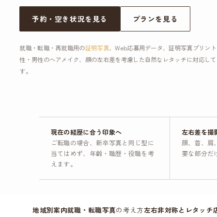
予約・空き状況を見る
プランを見る
就職・転職・再就職用の
証明写真
、Web応募用データ、証明写真プリン
性・男性のヘアメイク、顔の左右差を考慮した自然なレタッチに対応して
す。
現在の経歴に合う印象へ
左右差を撮
ご転職の場合、新卒写真と同じ型に
顔、首、肩
当てはめず、年齢・職歴・役職を考
要な部分だ
えます。
地域別案内
就職・
転職写真
の考え方
左右非対称とレタッチ