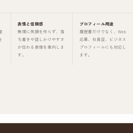
表情と信頼感
プロフィール用途
整
無理に笑顔を作らず、落
履歴書だけでなく、Web
を
ち着きや話しかけやすさ
応募、社員証、ビジネス
が伝わる表情を案内しま
プロフィールにも対応し
す。
ます。