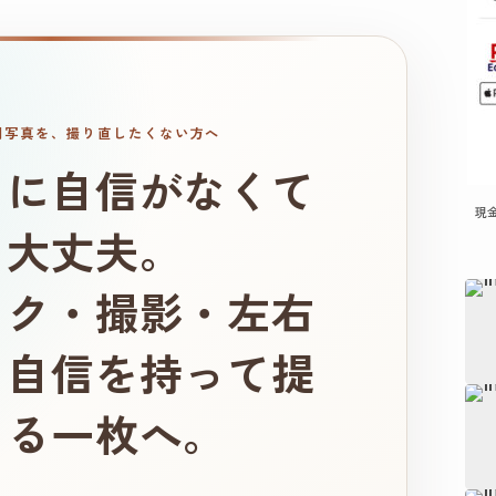
明写真を、撮り直したくない方へ
りに自信がなくて
現
、大丈夫。
イク・撮影・左右
、自信を持って提
きる一枚へ。