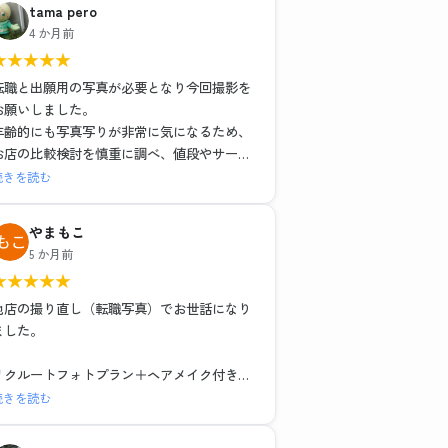
tama pero
4 か月前
★
★
★
★
★
転職と出願用の写真が必要となり今回撮影を
お願いしました。
年齢的にも写真写りが非常に気になるため、
お店の比較検討を慎重に調べ、値段やサービ
スそれぞれ特徴がある中で、こちらのお店で
続きを読む
お世話になりました。結果的にとても満足し
ました。
やまもこ
1組ごとの撮影で落ち着いた環境と、ヘアメイ
5 か月前
クや撮影も担当の方がとても丁寧な対応でし
★
★
★
★
★
た。レタッチもその場で説明を受けながら行
っていただき、納得のいく仕上がりでデータ
他店の撮り直し（転職写真）でお世話になり
も種類多く頂けました。お二人に感謝の気持
ました。
ちでいっぱいです。
リクルートフォトプラン＋ヘアメイク付き
レタッチ強度別・背景3種類のデータと写真6
続きを読む
枚で15,979円（税込）