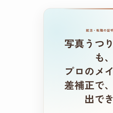
就活・転職の証
写真うつ
も
プロのメ
差補正で
出で