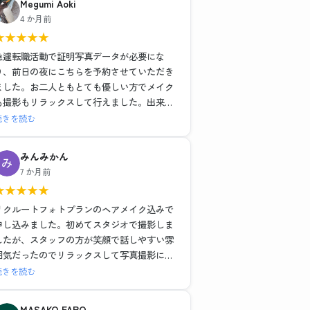
Megumi Aoki
ヘアメイクも撮影もレタッチも全て大満足で
4 か月前
した！！
★
★
★
★
★
最近よくある就活写真専門のチェーン店とは
一つ一つの工程の丁寧さが全然違いますし、
急遽転職活動で証明写真データが必要にな
他店が11,000円だったことを考えるとかなり
り、前日の夜にこちらを予約させていただき
お得に感じます。
ました。お二人ともとても優しい方でメイク
も撮影もリラックスして行えました。出来上
流れ作業ではなく、その人に合った提案や対
がった写真はそのまま社員証に使っても問題
続きを読む
応をしてくださるので、他店でガッカリした
ないくらい綺麗に仕上げていただき、データ
経験がある方には是非おすすめしたい。
も即日送っていただけたので大変助かりまし
みんみかん
わたしのように撮り直しで遠方からいらっし
た。
7 か月前
ゃるお客さんが多いのも納得です。
ノーメイクで、と準備のところに記載されて
★
★
★
★
★
ましたがどうしても眉だけは描いて行きたか
素敵な写真を作成いただき、前向きな転職活
ったので到着後すぐ落とそうとしたらそのま
リクルートフォトプランのヘアメイク込みで
動のスタートを切れそうです！
までも大丈夫ですよ〜と優しく仰ってくださ
申し込みました。初めてスタジオで撮影しま
本当にありがとうございました。
ったので、もしノーメイクで出かけることに
したが、スタッフの方が笑顔で話しやすい雰
抵抗ある女性がいらっしゃいましたらすぐ落
囲気だったのでリラックスして写真撮影に臨
とせる最低限のメイク(眉描くだけ等)はして
むことができました。ヘアメイクを実際にし
続きを読む
も大丈夫だと思います。(私はメイク前にすぐ
ながらポイントを教えていただいたり、疑問
眉ラインをクレンジングシートで落としまし
にも答えていただきとても為になりました。
MASAKO FARO