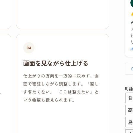
た
04
画面を見ながら仕上げる
仕上がりの方向を一方的に決めず、画
ま
面で確認しながら調整します。「直し
用語
人
すぎたくない」「ここは整えたい」と
食
いう希望も伝えられます。
高
鳥