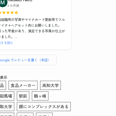
)
また写真撮影の時に顔の角度や傾き、服や髪
6 か月前
の毛の乱れなどもその場で直していただいた
★
★
★
★
★
また、メイク＆ヘアセットもお任せでとにか
のでインスタント証明写真機とは全く違う映
く納得のいく写真が欲しい！という場合は1時
り方になりました。修正も細かいところまで
再就職用の写真やマイナカード更新用でフル
間以上かけてがっつりやってくださるので撮
丁寧に手作業でやっていただいてとても満足
メイク+ヘアセット共にお願いしました。
影後に予定入れる場合は余裕もった方がいい
のいく仕上がりになりました。写真を選ぶ際
行った甲斐があり、満足できる写真が仕上が
と思いました！
や表情などのアドバイスもあったので初めて
りました。
の方にもおすすめです。データも複数背景の
セット、写真6枚、写真データ送付で約
続きを読む
こちらのお写真を提出して転職活動頑張りま
もの、修正あり・なしのもの、シールでいた
¥16,000、証明写真のボックスに入って撮れ
す！ありがとうございました！
だけるので助かりました。この度はありがと
ば数百円・・・決して安くはありません。し
うございました！！
かしとても気づきのある貴重な体験でした。
Google でレビューを書く（本店）
総じてリーズナブルと言えます。
普段被写体になることがなく、スーツ姿にな
表示
る事も滅多にない私、どんな写真写りになる
品
食品メーカー
高知大学
のかイメージがわかずにいました。
そのような者でも、メイクさんとカメラマン
田馬場
駅前
鶴ヶ峰
さんお二方は丁寧に話を聞き出し、素敵な写
真を撮りましょうと寄り添って下さいまし
取大学
顔にコンプレックスがある
た。