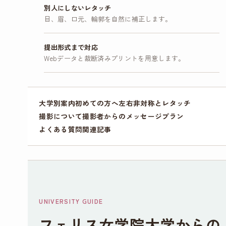
別人にしないレタッチ
目、眉、口元、輪郭を自然に補正します。
提出形式まで対応
Webデータと裁断済みプリントを用意します。
大学別案内
初めての方へ
左右非対称とレタッチ
撮影について
撮影者からのメッセージ
プラン
よくある質問
関連記事
UNIVERSITY GUIDE
フェリス女学院大学からの