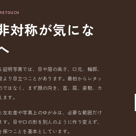
 RETOUCH
非対称が気にな
へ
る証明写真では、目や眉の高さ、口元、輪郭、
段より目立つことがあります。最初からレタッ
のではなく、まず顔の向き、首、肩、姿勢、カ
えます。
た左右差や写真上のゆがみは、必要な範囲だけ
ます。目や口の形を別人のように作り変えず、
を保つことを基本としています。