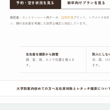
予約・空き状況を見る
新卒向けプランを見る
履歴書・エントリーシート用データ、
証明写真
プリント、ヘアメイク付き
ン、顔の左右差を考慮した自然な補正に対応しています。
左右差を撮影から調整
別人にしな
顔、首、肩、カメラ位置を整えま
目、眉、口
す。
ます。
大学別案内
初めての方へ
左右非対称とレタッチ
撮影につい