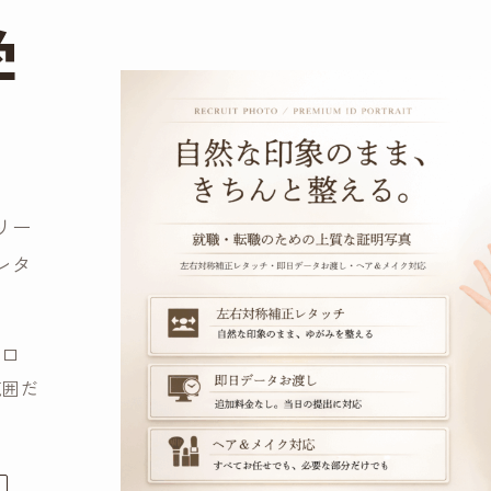
学
リー
レタ
、口
範囲だ