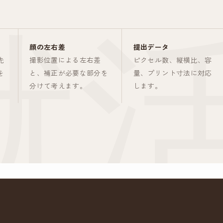
顔の左右差
提出データ
先
撮影位置による左右差
ピクセル数、縦横比、容
を
と、補正が必要な部分を
量、プリント寸法に対応
分けて考えます。
します。