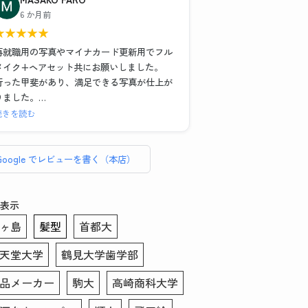
)
また写真撮影の時に顔の角度や傾き、服や髪
6 か月前
の毛の乱れなどもその場で直していただいた
★
★
★
★
★
また、メイク＆ヘアセットもお任せでとにか
のでインスタント証明写真機とは全く違う映
く納得のいく写真が欲しい！という場合は1時
り方になりました。修正も細かいところまで
再就職用の写真やマイナカード更新用でフル
間以上かけてがっつりやってくださるので撮
丁寧に手作業でやっていただいてとても満足
メイク+ヘアセット共にお願いしました。
影後に予定入れる場合は余裕もった方がいい
のいく仕上がりになりました。写真を選ぶ際
行った甲斐があり、満足できる写真が仕上が
と思いました！
や表情などのアドバイスもあったので初めて
りました。
の方にもおすすめです。データも複数背景の
セット、写真6枚、写真データ送付で約
続きを読む
こちらのお写真を提出して転職活動頑張りま
もの、修正あり・なしのもの、シールでいた
¥16,000、証明写真のボックスに入って撮れ
す！ありがとうございました！
だけるので助かりました。この度はありがと
ば数百円・・・決して安くはありません。し
うございました！！
かしとても気づきのある貴重な体験でした。
Google でレビューを書く（本店）
総じてリーズナブルと言えます。
普段被写体になることがなく、スーツ姿にな
表示
る事も滅多にない私、どんな写真写りになる
ヶ島
髪型
首都大
のかイメージがわかずにいました。
そのような者でも、メイクさんとカメラマン
天堂大学
鶴見大学歯学部
さんお二方は丁寧に話を聞き出し、素敵な写
真を撮りましょうと寄り添って下さいまし
品メーカー
駒大
高崎商科大学
た。