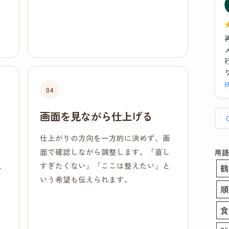
た
04
画面を見ながら仕上げる
仕上がりの方向を一方的に決めず、画
ま
面で確認しながら調整します。「直し
用語
人
すぎたくない」「ここは整えたい」と
鶴
いう希望も伝えられます。
順
食