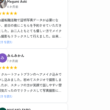
Megumi Aoki
ヘアメイクも撮影もレタッチも全て大満足で
4 か月前
した！！
★
★
★
★
★
最近よくある就活写真専門のチェーン店とは
一つ一つの工程の丁寧さが全然違いますし、
急遽転職活動で証明写真データが必要にな
他店が11,000円だったことを考えるとかなり
り、前日の夜にこちらを予約させていただき
お得に感じます。
ました。お二人ともとても優しい方でメイク
も撮影もリラックスして行えました。出来上
流れ作業ではなく、その人に合った提案や対
がった写真はそのまま社員証に使っても問題
続きを読む
応をしてくださるので、他店でガッカリした
ないくらい綺麗に仕上げていただき、データ
経験がある方には是非おすすめしたい。
も即日送っていただけたので大変助かりまし
みんみかん
わたしのように撮り直しで遠方からいらっし
た。
7 か月前
ゃるお客さんが多いのも納得です。
ノーメイクで、と準備のところに記載されて
★
★
★
★
★
ましたがどうしても眉だけは描いて行きたか
素敵な写真を作成いただき、前向きな転職活
ったので到着後すぐ落とそうとしたらそのま
リクルートフォトプランのヘアメイク込みで
動のスタートを切れそうです！
までも大丈夫ですよ〜と優しく仰ってくださ
申し込みました。初めてスタジオで撮影しま
本当にありがとうございました。
ったので、もしノーメイクで出かけることに
したが、スタッフの方が笑顔で話しやすい雰
抵抗ある女性がいらっしゃいましたらすぐ落
囲気だったのでリラックスして写真撮影に臨
とせる最低限のメイク(眉描くだけ等)はして
むことができました。ヘアメイクを実際にし
続きを読む
も大丈夫だと思います。(私はメイク前にすぐ
ながらポイントを教えていただいたり、疑問
眉ラインをクレンジングシートで落としまし
にも答えていただきとても為になりました。
MASAKO FARO