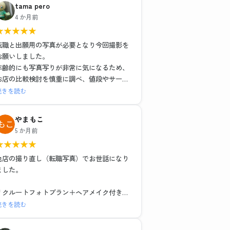
tama pero
4 か月前
★
★
★
★
★
転職と出願用の写真が必要となり今回撮影を
お願いしました。
年齢的にも写真写りが非常に気になるため、
お店の比較検討を慎重に調べ、値段やサービ
スそれぞれ特徴がある中で、こちらのお店で
続きを読む
お世話になりました。結果的にとても満足し
ました。
やまもこ
1組ごとの撮影で落ち着いた環境と、ヘアメイ
5 か月前
クや撮影も担当の方がとても丁寧な対応でし
★
★
★
★
★
た。レタッチもその場で説明を受けながら行
っていただき、納得のいく仕上がりでデータ
他店の撮り直し（転職写真）でお世話になり
も種類多く頂けました。お二人に感謝の気持
ました。
ちでいっぱいです。
リクルートフォトプラン＋ヘアメイク付き
レタッチ強度別・背景3種類のデータと写真6
続きを読む
枚で15,979円（税込）