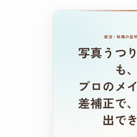
就活・転職の証
写真うつ
も
プロのメ
差補正で
出で