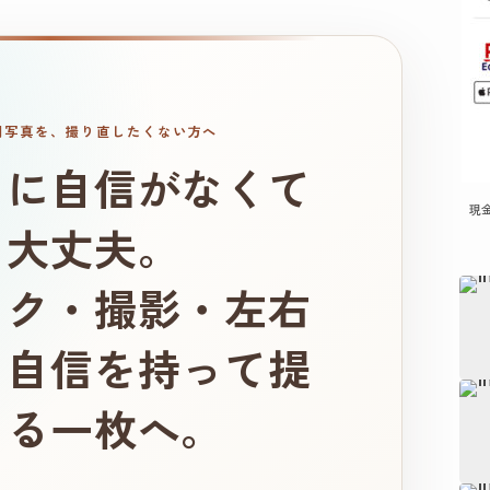
明写真を、撮り直したくない方へ
りに自信がなくて
現
、大丈夫。
イク・撮影・左右
、自信を持って提
きる一枚へ。