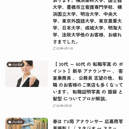
大学、豊橋市立看護専門学校、横
浜国立大学、明治大学、中央大
学、東京外国語大学、東京農業大
学、日本大学、成城大学、明海大
学、法政大学他のお客様、お疲れ
さまでした。
2023年4月11日
【 30代 ～ 60代 の 転職写真 の ポ
Web面接
イント 】新卒 アナウンサー 、 客
室乗務員 、 公務員 志望の他、 転
職 のお客様のご来店も多くなって
います。 転職証明写真 の 服装 と
髪型 についてプロが解説。
2023年4月6日
春は TV局 アナウンサー 応募用写
Web面接
真撮影！（ スタジオ or スナッ