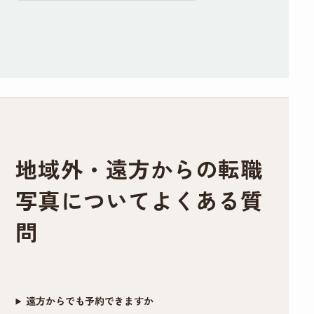
リーズナブルと言えます。
備のところに記載さ
角度や傾き、服や髪
す。
や対応をしてくださ
れてましたがどうし
の毛の乱れなどもそ
るので、他店でガッ
普段被写体になることがなく、スーツ姿になる
ても眉だけは描いて
の場で直していただ
カリした経験がある
事も滅多にない私、どんな写真写りになるのか
行きたかったので到
いたのでインスタン
方には是非おすすめ
イメージがわかずにいました。
着後すぐ落とそうと
ト証明写真機とは全
したい。
そのような者でも、メイクさんとカメラマンさ
したらそのままでも
く違う映り方になり
わたしのように撮り
んお二方は丁寧に話を聞き出し、素敵な写真を
大丈夫ですよ〜と優
ました。修正も細か
直しで遠方からいら
地域外・遠方からの転職
撮りましょうと寄り添って下さいました。
しく仰ってくださっ
いところまで丁寧に
っしゃるお客さんが
メイクは特別な事はなく、けれどどう写り込む
たので、もしノーメ
手作業でやっていた
多いのも納得です。
写真についてよくある質
かを計算したプロのメイクアップです。せっか
イクで出かけること
だいてとても満足の
くキチンと撮影してもらうなら、下手に素人が
に抵抗ある女性がい
いく仕上がりになり
素敵な写真を作成い
問
手を入れるより、プロにやってもらう方がより
らっしゃいましたら
ました。写真を選ぶ
ただき、前向きな転
満足度が高い写真が出来るかもと思いお願いし
すぐ落とせる最低限
際や表情などのアド
職活動のスタートを
たのですが、正解でした。
のメイク(眉描くだけ
バイスもあったので
切れそうです！
遠方からでも予約できますか
撮影後、要すれば修整してもらえます。カメラ
等)はしても大丈夫だ
初めての方にもおす
本当にありがとうご