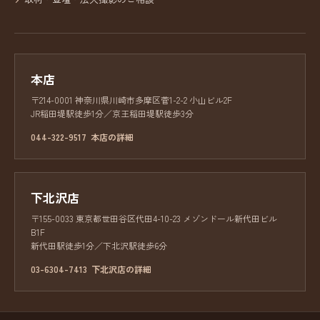
本店
〒214-0001 神奈川県川崎市多摩区菅1-2-2 小山ビル2F
JR稲田堤駅徒歩1分／京王稲田堤駅徒歩3分
044-322-9517
本店の詳細
下北沢店
〒155-0033 東京都世田谷区代田4-10-23 メゾンドール新代田ビル
B1F
新代田駅徒歩1分／下北沢駅徒歩6分
03-6304-7413
下北沢店の詳細