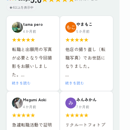
★4以上を表示中
tama pero
やまもこ
4 か月前
5 か月前
★
★
★
★
★
★
★
★
★
★
転職と出願用の写真
他店の撮り直し（転
が必要となり今回撮
職写真）でお世話に
影をお願いしまし
なりました。
た。
年齢的にも写真写り
リクルートフォトプ
続きを読む
続きを読む
が非常に気になるた
ラン＋ヘアメイク付
め、お店の比較検討
き
Megumi Aoki
みんみかん
4 か月前
7 か月前
を慎重に調べ、値段
レタッチ強度別・背
★
★
★
★
★
★
★
★
★
★
やサービスそれぞれ
景3種類のデータと写
急遽転職活動で証明
リクルートフォトプ
特徴がある中で、こ
真6枚で15,979円（税