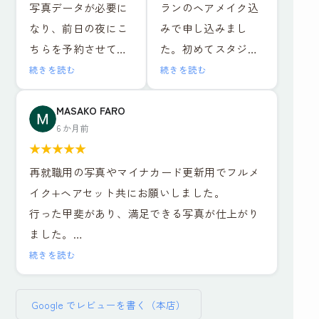
写真データが必要に
ランのヘアメイク込
ちらのお店でお世話
込）
なり、前日の夜にこ
みで申し込みまし
になりました。結果
ちらを予約させてい
た。初めてスタジオ
的にとても満足しま
ヘアメイクも撮影も
ただきました。お二
で撮影しましたが、
した。
レタッチも全て大満
続きを読む
続きを読む
人ともとても優しい
スタッフの方が笑顔
1組ごとの撮影で落ち
足でした！！
方でメイクも撮影も
で話しやすい雰囲気
MASAKO FARO
着いた環境と、ヘア
最近よくある就活写
6 か月前
リラックスして行え
だったのでリラック
メイクや撮影も担当
真専門のチェーン店
★
★
★
★
★
ました。出来上がっ
スして写真撮影に臨
の方がとても丁寧な
とは一つ一つの工程
再就職用の写真やマイナカード更新用でフルメ
た写真はそのまま社
むことができまし
対応でした。レタッ
の丁寧さが全然違い
イク+ヘアセット共にお願いしました。
員証に使っても問題
た。ヘアメイクを実
チもその場で説明を
ますし、他店が
行った甲斐があり、満足できる写真が仕上がり
ないくらい綺麗に仕
際にしながらポイン
受けながら行ってい
11,000円だったこと
ました。
上げていただき、デ
トを教えていただい
ただき、納得のいく
を考えるとかなりお
セット、写真6枚、写真データ送付で約
ータも即日送ってい
たり、疑問にも答え
続きを読む
仕上がりでデータも
得に感じます。
¥16,000、証明写真のボックスに入って撮れば
ただけたので大変助
ていただきとても為
種類多く頂けまし
数百円・・・決して安くはありません。しかし
かりました。
になりました。また
た。お二人に感謝の
流れ作業ではなく、
Google でレビューを書く（本店）
とても気づきのある貴重な体験でした。総じて
ノーメイクで、と準
写真撮影の時に顔の
気持ちでいっぱいで
その人に合った提案