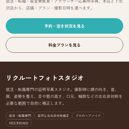
就活・転職・客室乗務員・アナウンサー応募用写真。本店と下北
沢店から、店舗・プラン・撮影日時を選べます。
予約・空き状況を見る
料金プランを見る
リクルートフォトスタジオ
就活・転職専門の証明写真スタジオ。撮影時に顔の向き、首、
肩、姿勢を整え、目や眉の高さ、口元、輪郭などの左右非対称を
必要な範囲で自然に補正します。
就活・転職専門
自然な左右非対称補正
プロのヘアメイク
WEB予約対応