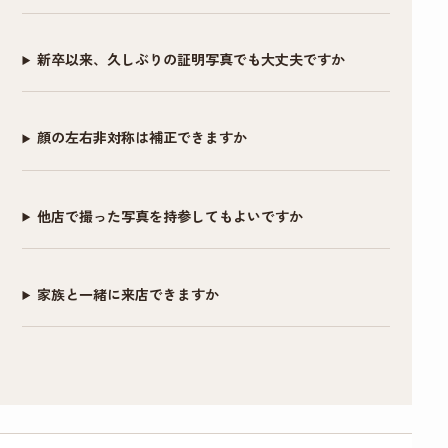
マンさんと相談しつつ、写真画像を見つつ修整
と思います。(私はメ
すめです。データも
ざいました。
していくので、不安なく仕上がりました。
イク前にすぐ眉ライ
複数背景のもの、修
新卒以来、久しぶりの証明写真でも大丈夫ですか
ンをクレンジングシ
正あり・なしのも
写真だけで当落が決まるとは思いません。しか
ートで落としました)
の、シールでいただ
し今回キチンと写真を撮ってもらった事が、思
けるので助かりまし
顔の左右非対称は補正できますか
いのほか自分を客観的に振り返るきっかけとな
また、メイク＆ヘア
た。この度はありが
りました。そういった副次的なことも含め、
セットもお任せでと
とうございまし
「リクルート写真」はオススメできると思いま
他店で撮った写真を持参してもよいですか
にかく納得のいく写
た！！
す。ありがとうございました。
真が欲しい！という
場合は1時間以上かけ
家族と一緒に来店できますか
てがっつりやってく
ださるので撮影後に
予定入れる場合は余
裕もった方がいいと
思いました！