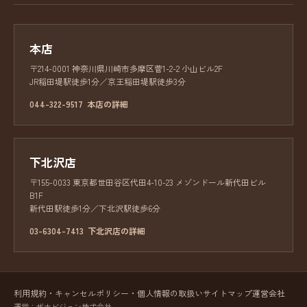
本店
〒214-0001 神奈川県川崎市多摩区菅1-2-2 小山ビル2F
JR稲田堤駅徒歩1分／京王稲田堤駅徒歩3分
044-322-9517
本店の詳細
下北沢店
〒155-0033 東京都世田谷区代田4-10-23 メゾンドール新代田ビル
B1F
新代田駅徒歩1分／下北沢駅徒歩6分
03-6304-7413
下北沢店の詳細
利用規約・キャンセルポリシー・個人情報の取扱い
サイトマップ
運営会社
運営：ザナビジョン株式会社