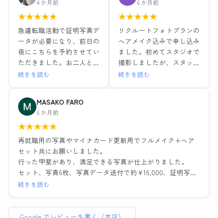
4 か月前
6 か月前
お世話になりました。結果
15,979円（税込）
★
★
★
★
★
★
★
★
★
★
的にとても満足しました。
1組ごとの撮影で落ち着い
ヘアメイクも撮影もレタッ
急遽転職活動で証明写真デ
リクルートフォトプランの
た環境と、ヘアメイクや撮
チも全て大満足でした！！
ータが必要になり、前日の
ヘアメイク込みで申し込み
影も担当の方がとても丁寧
最近よくある就活写真専門
夜にこちらを予約させてい
ました。初めてスタジオで
な対応でした。レタッチも
のチェーン店とは一つ一つ
ただきました。お二人とも
撮影しましたが、スタッフ
その場で説明を受けながら
の工程の丁寧さが全然違い
とても優しい方でメイクも
の方が笑顔で話しやすい雰
続きを読む
続きを読む
行っていただき、納得のい
ますし、他店が11,000円だ
撮影もリラックスして行え
囲気だったのでリラックス
く仕上がりでデータも種類
ったことを考えるとかなり
ました。出来上がった写真
して写真撮影に臨むことが
MASAKO FARO
多く頂けました。お二人に
お得に感じます。
はそのまま社員証に使って
できました。ヘアメイクを
6 か月前
感謝の気持ちでいっぱいで
も問題ないくらい綺麗に仕
実際にしながらポイントを
す。
流れ作業ではなく、その人
★
★
★
★
★
上げていただき、データも
教えていただいたり、疑問
に合った提案や対応をして
即日送っていただけたので
にも答えていただきとても
再就職用の写真やマイナカード更新用でフルメイク+ヘア
くださるので、他店でガッ
大変助かりました。
為になりました。また写真
セット共にお願いしました。
カリした経験がある方には
ノーメイクで、と準備のと
撮影の時に顔の角度や傾
行った甲斐があり、満足できる写真が仕上がりました。
是非おすすめしたい。
ころに記載されてましたが
き、服や髪の毛の乱れなど
セット、写真6枚、写真データ送付で約¥16,000、証明写真
わたしのように撮り直しで
どうしても眉だけは描いて
もその場で直していただい
のボックスに入って撮れば数百円・・・決して安くはあり
続きを読む
遠方からいらっしゃるお客
行きたかったので到着後す
たのでインスタント証明写
ません。しかしとても気づきのある貴重な体験でした。総
さんが多いのも納得です。
ぐ落とそうとしたらそのま
真機とは全く違う映り方に
じてリーズナブルと言えます。
までも大丈夫ですよ〜と優
なりました。修正も細かい
Google でレビューを書く（本店）