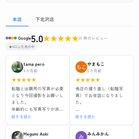
本店
下北沢店
5.0
★
★
★
★
★
Google
31 件のレビュー
★4以上を表示中
tama pero
やまもこ
4 か月前
5 か月前
★
★
★
★
★
★
★
★
★
★
転職と出願用の写真が必要
他店の撮り直し（転職写
となり今回撮影をお願いし
真）でお世話になりまし
ました。
た。
年齢的にも写真写りが非常
に気になるため、お店の比
リクルートフォトプラン＋
続きを読む
続きを読む
較検討を慎重に調べ、値段
ヘアメイク付き
やサービスそれぞれ特徴が
レタッチ強度別・背景3種
Megumi Aoki
みんみかん
ある中で、こちらのお店で
類のデータと写真6枚で