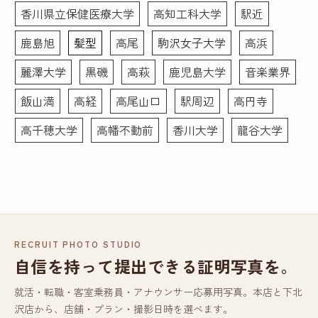
香川県立保健医療大学
高知工科大学
駅近
鹿島旭
髪型
高尾
駒沢女子大学
高浜
麗澤大学
黒磯
高萩
鹿児島大学
音楽業界
飯山満
高経
高尾山口
駅周辺
高円寺
高千穂大学
高幡不動前
香川大学
龍谷大学
RECRUIT PHOTO STUDIO
自信を持って提出できる証明写真を。
就活・転職・客室乗務員・アナウンサー応募用写真。本店と下北
沢店から、店舗・プラン・撮影日時を選べます。