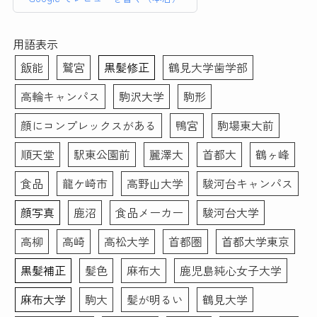
素敵な写真を作成いただ
しく仰ってくださったの
ところまで丁寧に手作業で
普段被写体になることがなく、スーツ姿になる事も滅多に
き、前向きな転職活動のス
で、もしノーメイクで出か
やっていただいてとても満
ない私、どんな写真写りになるのかイメージがわかずにい
タートを切れそうです！
けることに抵抗ある女性が
足のいく仕上がりになりま
ました。
用語表示
本当にありがとうございま
いらっしゃいましたらすぐ
した。写真を選ぶ際や表情
そのような者でも、メイクさんとカメラマンさんお二方は
飯能
鷲宮
黒髪修正
鶴見大学歯学部
した。
落とせる最低限のメイク
などのアドバイスもあった
丁寧に話を聞き出し、素敵な写真を撮りましょうと寄り添
(眉描くだけ等)はしても大
ので初めての方にもおすす
って下さいました。
高輪キャンパス
駒沢大学
駒形
丈夫だと思います。(私は
めです。データも複数背景
メイクは特別な事はなく、けれどどう写り込むかを計算し
メイク前にすぐ眉ラインを
のもの、修正あり・なしの
たプロのメイクアップです。せっかくキチンと撮影しても
顔にコンプレックスがある
鴨宮
駒場東大前
クレンジングシートで落と
もの、シールでいただける
らうなら、下手に素人が手を入れるより、プロにやっても
しました)
ので助かりました。この度
らう方がより満足度が高い写真が出来るかもと思いお願い
順天堂
駅東公園前
麗澤大
首都大
鶴ヶ峰
はありがとうございまし
したのですが、正解でした。
また、メイク＆ヘアセット
た！！
食品
龍ケ崎市
高野山大学
駿河台キャンパス
撮影後、要すれば修整してもらえます。カメラマンさんと
もお任せでとにかく納得の
相談しつつ、写真画像を見つつ修整していくので、不安な
いく写真が欲しい！という
顔写真
鹿沼
食品メーカー
駿河台大学
く仕上がりました。
場合は1時間以上かけてが
高柳
高崎
高松大学
首都圏
首都大学東京
っつりやってくださるので
写真だけで当落が決まるとは思いません。しかし今回キチ
撮影後に予定入れる場合は
ンと写真を撮ってもらった事が、思いのほか自分を客観的
黒髪補正
髪色
麻布大
鹿児島純心女子大学
余裕もった方がいいと思い
に振り返るきっかけとなりました。そういった副次的なこ
ました！
とも含め、「リクルート写真」はオススメできると思いま
麻布大学
駒大
髪が明るい
鶴見大学
す。ありがとうございました。