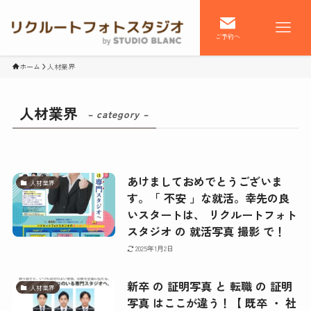
ご予約へ
ホーム
人材業界
人材業界
– category –
あけましておめでとうございま
人材業界
す。「 不安 」な就活。幸先の良
いスタートは、 リクルートフォト
スタジオ の 就活写真 撮影 で！
2025年1月2日
新卒 の 証明写真 と 転職 の 証明
人材業界
写真 はここが違う！【 既卒 ・ 社