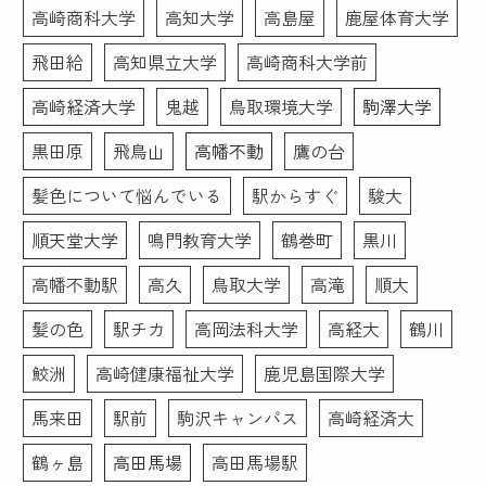
こちらのお写真を提出して
高崎商科大学
高知大学
高島屋
鹿屋体育大学
転職活動頑張ります！あり
がとうございました！
飛田給
高知県立大学
高崎商科大学前
高崎経済大学
鬼越
鳥取環境大学
駒澤大学
黒田原
飛鳥山
高幡不動
鷹の台
髪色について悩んでいる
駅からすぐ
駿大
順天堂大学
鳴門教育大学
鶴巻町
黒川
高幡不動駅
高久
鳥取大学
高滝
順大
髪の色
駅チカ
高岡法科大学
高経大
鶴川
鮫洲
高崎健康福祉大学
鹿児島国際大学
馬来田
駅前
駒沢キャンパス
高崎経済大
鶴ヶ島
高田馬場
高田馬場駅