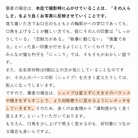
筆者の場合は、
本店で撮影時に心がけていることは、「その人ら
しさ」をより良くお写真に反映させていくことです。
落ち着いた方でお口元のもともとの輪郭がへの字口であっても、
口角を上げることが難しい方でも、仮にその人の印象は「しっか
りしている」「忍耐力がある」「物事に動じない」「慎重であ
る」といった良い印象がだせるようにしていくわけです。
みんなが猫も杓子も「にっこり」では、そもそもがおかしい話で
す。
また、左右非対称は9割以上の方が気にしていることなのです
が、その人のパーツの形（シェイプ）を大きく変えたりしては、
別人になってしまいます。
ですので、筆者の場合は、
シェイプは変えずに大きさのバランス
や傾きをずらすことで、より対称寄りに見せるようにレタッチを
していきます。
そのため、多くのお客様から「違和感がなく良く
見えます」といっていただいております。
もちろん、口角を少し上げて明るく見せるのも、好印象につなが
る場合も多いんですよ。