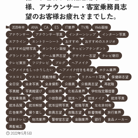
様、アナウンサー・客室乗務員志
望のお客様お疲れさまでした。
2028年卒
ANA
CA
ES
IT業界
TV局
Web面接
アナウンサー
アナウンサー写真
インターンシップ
インターン写真
エアライン
エントリーシート
おすすめ
おすすめのスタジオ
おすすめ証明写真
オンライン面接
キャビンアテンダント
グランドスタッフ
ゲーム業界志望
デザイナー志望
テレビ朝日
テレビ東京
フジテレビ
ブログ
ヘアメイク
ヘアメイクをしっかりしたい
ヘアメイク付きを希望
ホテル業界
マスコミ
マスコミ掲載情報
メーカー
リクルート写真
保健師志望
全日空
全身写真
全身撮影
公務員
公務員志望
再就職
写真館
写真館選び
出版業界
化粧品業界
学校指定履歴書
客室乗務員
小田原
小田急線
就活ヘア
就活メイク
就活写真
就活品質
就活解禁
就活証明写真
就職写真
左右非対称
広告業界
撮り直し
教員志望
教職志望
新着情報
旅行業界
日本テレビ
物流業界
警察官志望
金融業界
銀行
食品メーカー
黒髪補正
2022年5月5日