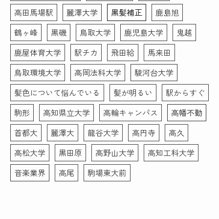
高田馬場駅
麗澤大学
黒髪補正
鹿島旭
鶴ヶ峰
黒磯
鳥取大学
鹿児島大学
鬼越
鹿屋体育大学
駅チカ
飛田給
馬来田
鳥取環境大学
高岡法科大学
駿河台大学
髪色について悩んでいる
髪が明るい
駅からすぐ
駒形
高知県立大学
高輪キャンパス
高幡不動
首都大
麗澤大
龍谷大学
高円寺
高久
高松大学
黒田原
高野山大学
高知工科大学
音楽業界
高尾
駒場東大前