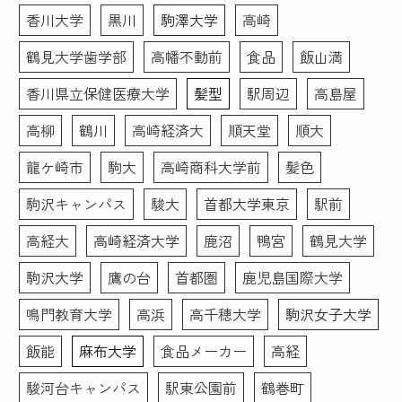
相談しつつ、写真画像を見つつ修整していくので、不安な
いく写真が欲しい！という
香川大学
黒川
駒澤大学
高崎
く仕上がりました。
場合は1時間以上かけてが
鶴見大学歯学部
高幡不動前
食品
飯山満
っつりやってくださるので
写真だけで当落が決まるとは思いません。しかし今回キチ
撮影後に予定入れる場合は
ンと写真を撮ってもらった事が、思いのほか自分を客観的
香川県立保健医療大学
髪型
駅周辺
高島屋
余裕もった方がいいと思い
に振り返るきっかけとなりました。そういった副次的なこ
ました！
とも含め、「リクルート写真」はオススメできると思いま
高柳
鶴川
高崎経済大
順天堂
順大
す。ありがとうございました。
こちらのお写真を提出して
龍ケ崎市
駒大
高崎商科大学前
髪色
転職活動頑張ります！あり
がとうございました！
駒沢キャンパス
駿大
首都大学東京
駅前
高経大
高崎経済大学
鹿沼
鴨宮
鶴見大学
駒沢大学
鷹の台
首都圏
鹿児島国際大学
鳴門教育大学
高浜
高千穂大学
駒沢女子大学
飯能
麻布大学
食品メーカー
高経
駿河台キャンパス
駅東公園前
鶴巻町