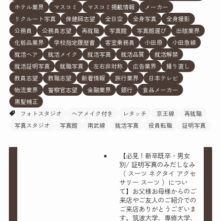
ホテル業界
マスコミ
マスコミ掲載情報
メーカー
リクルート写真
保健師志望
全日空
全身写真
全身撮影
公務員
公務員志望
再就職
写真館
写真館選び
出版業界
化粧品業界
学校指定履歴書
客室乗務員
小田原
小田急線
就活ヘア
就活メイク
就活写真
就活品質
就活解禁
就活証明写真
就職写真
左右非対称
広告業界
撮り直し
教員志望
教職志望
新着情報
旅行業界
日本テレビ
物流業界
警察官志望
金融業界
銀行
食品メーカー
黒髪補正
フォトスタジオ
ヘアメイク付き
レタッチ
京王線
再就職
写真スタジオ
写真館
南武線
就活写真
役員転職
証明写真
【必見！新卒既卒・男女
別/ 証明写真のみだしなみ
（ スーツ ネクタイ アクセ
サリー スーツ ）につい
て】お父様お母様からのご
来店やご友人のご紹介での
ご来店ありがとうございま
す。筑波大学、専修大学、