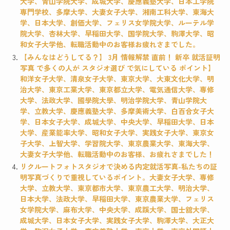
大学、青山学院大学、成城大学、慶應義塾大学、日本工学院
専門学校、多摩大学、大妻女子大学、湘南工科大学、東海大
学、日本大学、創価大学、フェリス女学院大学、ルーテル学
院大学、杏林大学、早稲田大学、国学院大学、駒澤大学、昭
和女子大学他、転職活動中のお客様お疲れさまでした。
【みんなはどうしてる？】 3月 情報解禁 直前！ 新卒 就活証明
写真 で多くの人が スタジオ選び で気にしている ポイント】
和洋女子大学、清泉女子大学、東京大学、大東文化大学、明
治大学、東京工業大学、東京都立大学、電気通信大学、専修
大学、法政大学、國學院大學、明治学院大学、青山学院大
学、立教大学、慶應義塾大学、多摩美術大学、白百合女子大
学、日本女子大学、成城大学、中央大学、早稲田大学、日本
大学、産業能率大学、昭和女子大学、実践女子大学、東京女
子大学、上智大学、学習院大学、東京農業大学、東海大学、
大妻女子大学他、転職活動中のお客様、お疲れさまでした！
リクルートフォトスタジオで決める内定就活写真-私たちの証
明写真づくりで重視しているポイント。大妻女子大学、専修
大学、立教大学、東京都市大学、東京農工大学、明治大学、
日本大学、法政大学、早稲田大学、東京農業大学、フェリス
女学院大学、麻布大学、中央大学、成蹊大学、国士舘大学、
成城大学、日本女子大学、実践女子大学、駒澤大学、大正大