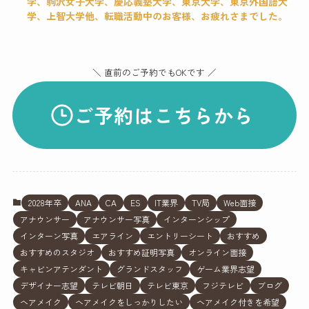
学、駒沢女子大学、慶応義塾大学、東京大学、東京外国語大
学、上智大学他、転職活動中のお客様、お疲れさまでした。
＼ 直前のご予約でもOKです ／
ご予約はこちらから
2028年卒
ANA
CA
ES
IT業界
TV局
Web面接
アナウンサー
アナウンサー写真
インターンシップ
インターン写真
エアライン
エントリーシート
おすすめ
おすすめのスタジオ
おすすめ証明写真
オンライン面接
キャビンアテンダント
グランドスタッフ
ゲーム業界志望
デザイナー志望
テレビ朝日
テレビ東京
フジテレビ
ブログ
ヘアメイク
ヘアメイクをしっかりしたい
ヘアメイク付きを希望