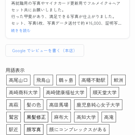
即日送っていただけたので
にも答えていただきとても
再就職用の写真やマイナカード更新用でフルメイク+ヘア
くださるので、他店でガッ
大変助かりました。
為になりました。また写真
セット共にお願いしました。
カリした経験がある方には
ノーメイクで、と準備のと
撮影の時に顔の角度や傾
行った甲斐があり、満足できる写真が仕上がりました。
是非おすすめしたい。
ころに記載されてましたが
き、服や髪の毛の乱れなど
セット、写真6枚、写真データ送付で約¥16,000、証明写真
わたしのように撮り直しで
どうしても眉だけは描いて
もその場で直していただい
のボックスに入って撮れば数百円・・・決して安くはあり
続きを読む
遠方からいらっしゃるお客
行きたかったので到着後す
たのでインスタント証明写
ません。しかしとても気づきのある貴重な体験でした。総
さんが多いのも納得です。
ぐ落とそうとしたらそのま
真機とは全く違う映り方に
じてリーズナブルと言えます。
までも大丈夫ですよ〜と優
なりました。修正も細かい
Google でレビューを書く（本店）
素敵な写真を作成いただ
しく仰ってくださったの
ところまで丁寧に手作業で
普段被写体になることがなく、スーツ姿になる事も滅多に
き、前向きな転職活動のス
で、もしノーメイクで出か
やっていただいてとても満
ない私、どんな写真写りになるのかイメージがわかずにい
タートを切れそうです！
けることに抵抗ある女性が
足のいく仕上がりになりま
ました。
用語表示
本当にありがとうございま
いらっしゃいましたらすぐ
した。写真を選ぶ際や表情
そのような者でも、メイクさんとカメラマンさんお二方は
高尾山口
飛鳥山
鶴ヶ島
高幡不動駅
鮫洲
した。
落とせる最低限のメイク
などのアドバイスもあった
丁寧に話を聞き出し、素敵な写真を撮りましょうと寄り添
(眉描くだけ等)はしても大
ので初めての方にもおすす
って下さいました。
高崎商科大学
高崎健康福祉大学
順天堂大学
丈夫だと思います。(私は
めです。データも複数背景
メイクは特別な事はなく、けれどどう写り込むかを計算し
メイク前にすぐ眉ラインを
のもの、修正あり・なしの
たプロのメイクアップです。せっかくキチンと撮影しても
高萩
髪の色
高田馬場
鹿児島純心女子大学
クレンジングシートで落と
もの、シールでいただける
らうなら、下手に素人が手を入れるより、プロにやっても
しました)
ので助かりました。この度
らう方がより満足度が高い写真が出来るかもと思いお願い
鷲宮
黒髪修正
麻布大
高知大学
高滝
はありがとうございまし
したのですが、正解でした。
また、メイク＆ヘアセット
た！！
駅近
顔写真
顔にコンプレックスがある
撮影後、要すれば修整してもらえます。カメラマンさんと
もお任せでとにかく納得の