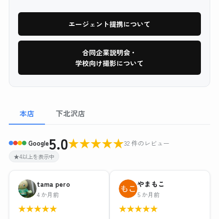
エージェント提携について
合同企業説明会・
学校向け撮影について
本店
下北沢店
5.0
★
★
★
★
★
Google
32 件のレビュー
★4以上を表示中
tama pero
やまもこ
4 か月前
5 か月前
★
★
★
★
★
★
★
★
★
★