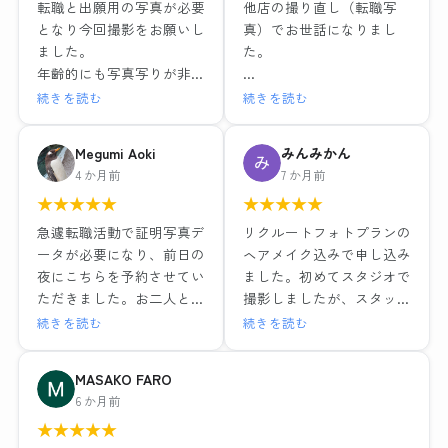
転職と出願用の写真が必要
他店の撮り直し（転職写
となり今回撮影をお願いし
真）でお世話になりまし
ました。
た。
年齢的にも写真写りが非常
に気になるため、お店の比
リクルートフォトプラン＋
続きを読む
続きを読む
較検討を慎重に調べ、値段
ヘアメイク付き
やサービスそれぞれ特徴が
レタッチ強度別・背景3種
Megumi Aoki
みんみかん
ある中で、こちらのお店で
類のデータと写真6枚で
4 か月前
7 か月前
お世話になりました。結果
15,979円（税込）
★
★
★
★
★
★
★
★
★
★
的にとても満足しました。
1組ごとの撮影で落ち着い
ヘアメイクも撮影もレタッ
急遽転職活動で証明写真デ
リクルートフォトプランの
た環境と、ヘアメイクや撮
チも全て大満足でした！！
ータが必要になり、前日の
ヘアメイク込みで申し込み
影も担当の方がとても丁寧
最近よくある就活写真専門
夜にこちらを予約させてい
ました。初めてスタジオで
な対応でした。レタッチも
のチェーン店とは一つ一つ
ただきました。お二人とも
撮影しましたが、スタッフ
その場で説明を受けながら
の工程の丁寧さが全然違い
とても優しい方でメイクも
の方が笑顔で話しやすい雰
続きを読む
続きを読む
行っていただき、納得のい
ますし、他店が11,000円だ
撮影もリラックスして行え
囲気だったのでリラックス
く仕上がりでデータも種類
ったことを考えるとかなり
ました。出来上がった写真
して写真撮影に臨むことが
MASAKO FARO
多く頂けました。お二人に
お得に感じます。
はそのまま社員証に使って
できました。ヘアメイクを
6 か月前
感謝の気持ちでいっぱいで
も問題ないくらい綺麗に仕
実際にしながらポイントを
す。
流れ作業ではなく、その人
★
★
★
★
★
上げていただき、データも
教えていただいたり、疑問
に合った提案や対応をして