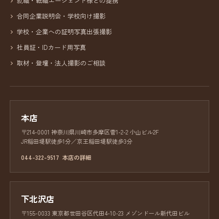
就職・転職エージェント様との提携
合同企業説明会・学校向け撮影
学校・企業への証明写真出張撮影
社員証・IDカード用写真
取材・登壇・法人撮影のご相談
本店
〒214-0001 神奈川県川崎市多摩区菅1-2-2 小山ビル2F
JR稲田堤駅徒歩1分／京王稲田堤駅徒歩3分
044-322-9517
本店の詳細
下北沢店
〒155-0033 東京都世田谷区代田4-10-23 メゾンドール新代田ビル