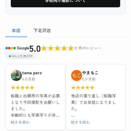
学校向け撮影について
本店
下北沢店
5.0
★
★
★
★
★
Google
31 件のレビュー
★4以上を表示中
tama pero
やまもこ
4 か月前
5 か月前
★
★
★
★
★
★
★
★
★
★
転職と出願用の写真が必要
他店の撮り直し（転職写
となり今回撮影をお願いし
真）でお世話になりまし
ました。
た。
年齢的にも写真写りが非常
に気になるため、お店の比
リクルートフォトプラン＋
続きを読む
続きを読む
較検討を慎重に調べ、値段
ヘアメイク付き