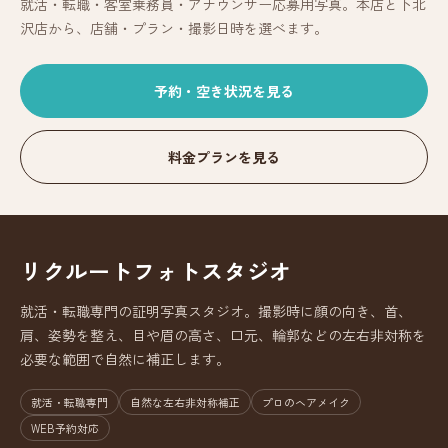
就活・転職・客室乗務員・アナウンサー応募用写真。本店と下北
沢店から、店舗・プラン・撮影日時を選べます。
予約・空き状況を見る
料金プランを見る
リクルートフォトスタジオ
就活・転職専門の証明写真スタジオ。撮影時に顔の向き、首、
肩、姿勢を整え、目や眉の高さ、口元、輪郭などの左右非対称を
必要な範囲で自然に補正します。
就活・転職専門
自然な左右非対称補正
プロのヘアメイク
WEB予約対応