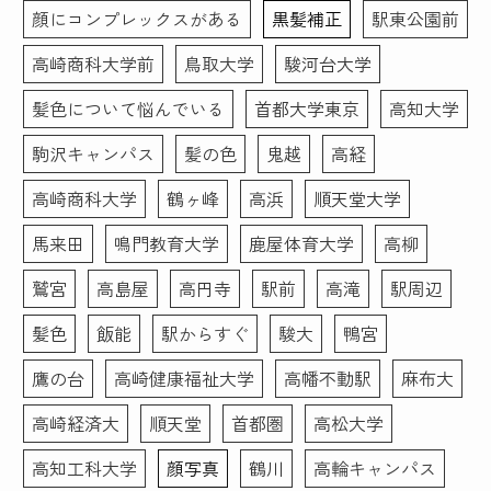
とも含め、「リクルート写真」はオススメできると思いま
顔にコンプレックスがある
黒髪補正
駅東公園前
す。ありがとうございました。
こちらのお写真を提出して
高崎商科大学前
鳥取大学
駿河台大学
転職活動頑張ります！あり
がとうございました！
髪色について悩んでいる
首都大学東京
高知大学
駒沢キャンパス
髪の色
鬼越
高経
高崎商科大学
鶴ヶ峰
高浜
順天堂大学
馬来田
鳴門教育大学
鹿屋体育大学
高柳
鷲宮
高島屋
高円寺
駅前
高滝
駅周辺
髪色
飯能
駅からすぐ
駿大
鴨宮
鷹の台
高崎健康福祉大学
高幡不動駅
麻布大
高崎経済大
順天堂
首都圏
高松大学
高知工科大学
顔写真
鶴川
高輪キャンパス