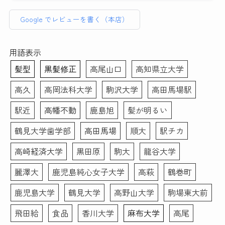
さんが多いのも納得です。
ぐ落とそうとしたらそのま
真機とは全く違う映り方に
じてリーズナブルと言えます。
までも大丈夫ですよ〜と優
なりました。修正も細かい
Google でレビューを書く（本店）
素敵な写真を作成いただ
しく仰ってくださったの
ところまで丁寧に手作業で
普段被写体になることがなく、スーツ姿になる事も滅多に
き、前向きな転職活動のス
で、もしノーメイクで出か
やっていただいてとても満
ない私、どんな写真写りになるのかイメージがわかずにい
タートを切れそうです！
けることに抵抗ある女性が
足のいく仕上がりになりま
ました。
用語表示
本当にありがとうございま
いらっしゃいましたらすぐ
した。写真を選ぶ際や表情
そのような者でも、メイクさんとカメラマンさんお二方は
髪型
黒髪修正
高尾山口
高知県立大学
した。
落とせる最低限のメイク
などのアドバイスもあった
丁寧に話を聞き出し、素敵な写真を撮りましょうと寄り添
(眉描くだけ等)はしても大
ので初めての方にもおすす
って下さいました。
高久
高岡法科大学
駒沢大学
高田馬場駅
丈夫だと思います。(私は
めです。データも複数背景
メイクは特別な事はなく、けれどどう写り込むかを計算し
メイク前にすぐ眉ラインを
のもの、修正あり・なしの
たプロのメイクアップです。せっかくキチンと撮影しても
駅近
高幡不動
鹿島旭
髪が明るい
クレンジングシートで落と
もの、シールでいただける
らうなら、下手に素人が手を入れるより、プロにやっても
しました)
ので助かりました。この度
らう方がより満足度が高い写真が出来るかもと思いお願い
鶴見大学歯学部
高田馬場
順大
駅チカ
はありがとうございまし
したのですが、正解でした。
また、メイク＆ヘアセット
た！！
高崎経済大学
黒田原
駒大
龍谷大学
撮影後、要すれば修整してもらえます。カメラマンさんと
もお任せでとにかく納得の
相談しつつ、写真画像を見つつ修整していくので、不安な
いく写真が欲しい！という
麗澤大
鹿児島純心女子大学
高萩
鶴巻町
く仕上がりました。
場合は1時間以上かけてが
鹿児島大学
鶴見大学
高野山大学
駒場東大前
っつりやってくださるので
写真だけで当落が決まるとは思いません。しかし今回キチ
撮影後に予定入れる場合は
ンと写真を撮ってもらった事が、思いのほか自分を客観的
飛田給
食品
香川大学
麻布大学
高尾
余裕もった方がいいと思い
に振り返るきっかけとなりました。そういった副次的なこ
ました！