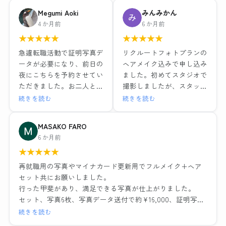
やサービスそれぞれ特徴が
レタッチ強度別・背景3種
Megumi Aoki
みんみかん
ある中で、こちらのお店で
類のデータと写真6枚で
4 か月前
6 か月前
お世話になりました。結果
15,979円（税込）
★
★
★
★
★
★
★
★
★
★
的にとても満足しました。
1組ごとの撮影で落ち着い
ヘアメイクも撮影もレタッ
急遽転職活動で証明写真デ
リクルートフォトプランの
た環境と、ヘアメイクや撮
チも全て大満足でした！！
ータが必要になり、前日の
ヘアメイク込みで申し込み
影も担当の方がとても丁寧
最近よくある就活写真専門
夜にこちらを予約させてい
ました。初めてスタジオで
な対応でした。レタッチも
のチェーン店とは一つ一つ
ただきました。お二人とも
撮影しましたが、スタッフ
その場で説明を受けながら
の工程の丁寧さが全然違い
とても優しい方でメイクも
の方が笑顔で話しやすい雰
続きを読む
続きを読む
行っていただき、納得のい
ますし、他店が11,000円だ
撮影もリラックスして行え
囲気だったのでリラックス
く仕上がりでデータも種類
ったことを考えるとかなり
ました。出来上がった写真
して写真撮影に臨むことが
MASAKO FARO
多く頂けました。お二人に
お得に感じます。
はそのまま社員証に使って
できました。ヘアメイクを
6 か月前
感謝の気持ちでいっぱいで
も問題ないくらい綺麗に仕
実際にしながらポイントを
す。
流れ作業ではなく、その人
★
★
★
★
★
上げていただき、データも
教えていただいたり、疑問
に合った提案や対応をして
即日送っていただけたので
にも答えていただきとても
再就職用の写真やマイナカード更新用でフルメイク+ヘア
くださるので、他店でガッ
大変助かりました。
為になりました。また写真
セット共にお願いしました。
カリした経験がある方には
ノーメイクで、と準備のと
撮影の時に顔の角度や傾
行った甲斐があり、満足できる写真が仕上がりました。
是非おすすめしたい。
ころに記載されてましたが
き、服や髪の毛の乱れなど
セット、写真6枚、写真データ送付で約¥16,000、証明写真
わたしのように撮り直しで
どうしても眉だけは描いて
もその場で直していただい
のボックスに入って撮れば数百円・・・決して安くはあり
続きを読む
遠方からいらっしゃるお客
行きたかったので到着後す
たのでインスタント証明写
ません。しかしとても気づきのある貴重な体験でした。総