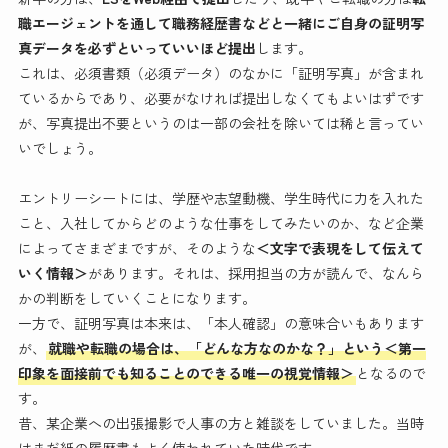
職エージェントを通して職務経歴書などと一緒にご自身の証明写
真データを必ずといっていいほど提出
します。
これは、必須書類（必須データ）のなかに「証明写真」が含まれ
ているからであり、必要がなければ提出しなくてもよいはずです
が、写真提出不要というのは一部の会社を除いては稀と言ってい
いでしょう。
エントリーシートには、学歴や志望動機、学生時代に力を入れた
こと、入社してからどのような仕事をしてみたいのか、など企業
によってさまざまですが、そのような
＜文字で表現をして伝えて
いく情報＞
があります。それは、採用担当の方が読んで、なんら
かの判断をしていくことになります。
一方で、証明写真は本来は、「本人確認」の意味合いもあります
が、
就職や転職の場合は、「どんな方なのかな？」という＜第一
印象を面接前でも知ることのできる唯一の視覚情報＞
となるので
す。
昔、某企業への出張撮影で人事の方と雑談をしていました。当時