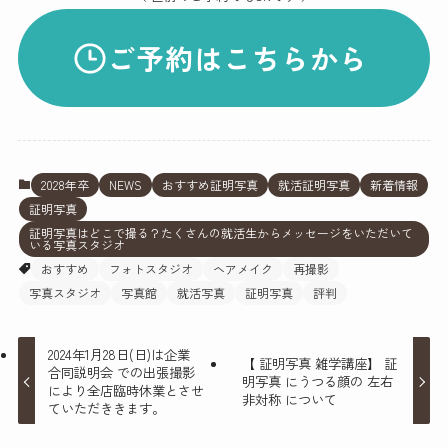
ご予約はこちらから
2028年卒
NEWS
おすすめ証明写真
就活証明写真
新着情報
証明写真
証明写真はどこで撮る？たくさんの就活生からメッセージをいただいて
いる写真スタジオ
おすすめ
フォトスタジオ
ヘアメイク
再撮影
写真スタジオ
写真館
就活写真
証明写真
評判
2024年1月28日(日)は企業
【 証明写真 雑学講座】 証
合同説明会 での出張撮影
明写真 にうつる顔の 左右
により全店臨時休業とさせ
非対称 について
ていただききます。