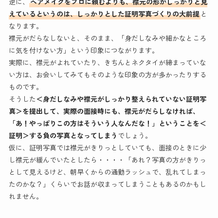
逆に、
ヘアメイクをプロに頼むよりも、襟元の形がしっかりと見
えているというのは、しっかりとした証明写真づくりの大前提
と
なります。
襟元がだらなしないと、そのまま、「身だしなみや細かなところ
に気を付けない方」という印象につながります。
実際に、襟元がよれていたり、きちんとネクタイが締まっていな
い方は、お会いしてみてもそのような印象の方が多かったりする
ものです。
そうした
＜身だしなみや襟元がしっかり整えられていない証明写
真＞を提出して、実際の面接時にも、襟元がだらしなければ、
「あ！やっぱりこの方はそういう人なんだな！」ということを＜
証明＞する負の写真となってしまう
でしょう。
仮に、証明写真では襟元がきりっとしていても、面接のときに少
し襟元が緩んでいたとしたら・・・・「あれ？写真の方がきりっ
として見えるけど、朝早くからの通勤ラッシュで、乱れてしまっ
たのかな？」くらいでお話が収まってしまうこともあるのかもし
れません。