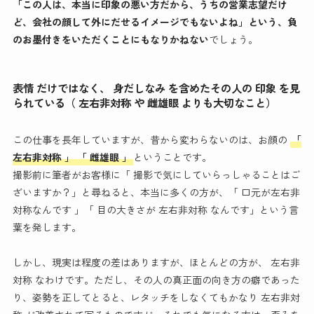
「この人は、本当に印象の悪い方だから、うちの営業志望だけ
ど、会社の顔して外にだせるイメージでもないよね」という、負
のお墨付きをいただくことにもなりかねない
でしょう。
表情 だけではなく、 身だしなみ を含めたその人の 印象 を見
られている（ 左右非対称 や 雌雄眼 よりも大切なこと）
この仕事を長年していますが、昔から変わらないのは、お顔の
「
左右非対称 」 「 雌雄眼 」
ということです。
撮影前に筆者がお客様に「 撮影で気にしていらっしゃることはご
ざいますか？」と尋ねると、本当に多くの方が、「 口元が左右非
対称なんです 」「 目の大きさが 左右非対称 なんです」という言
葉を発します。
しかし、現実は程度の差はありますが、ほとんどの方が、 左右非
対称 なわけです。ただし、その人の真正面の向き方の癖であった
り、姿勢を正してとると、レタッチをしなくてもかなり 左右非対