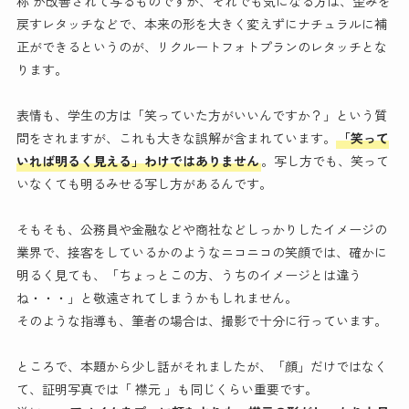
称 が改善されて写るものですが、それでも気になる方は、歪みを
戻すレタッチなどで、本来の形を大きく変えずにナチュラルに補
正ができるというのが、リクルートフォトプランのレタッチとな
ります。
表情も、学生の方は「笑っていた方がいいんですか？」という質
問をされますが、これも大きな誤解が含まれています。
「笑って
いれば明るく見える」わけではありません
。写し方でも、笑って
いなくても明るみせる写し方があるんです。
そもそも、公務員や金融などや商社などしっかりしたイメージの
業界で、接客をしているかのようなニコニコの笑顔では、確かに
明るく見ても、「ちょっとこの方、うちのイメージとは違う
ね・・・」と敬遠されてしまうかもしれません。
そのような指導も、筆者の場合は、撮影で十分に行っています。
ところで、本題から少し話がそれましたが、「顔」だけではなく
て、証明写真では「 襟元 」も同じくらい重要です。