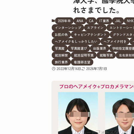
れさまでした。
2028年卒
ANA
CA
IT業界
JAL
NHK
インターンシップ
エアライン
エントリーシー
お肌の色
キャビンアテンダント
グランドスタ
ヘアメイクをしっかりしたい
ヘアメイク付き
写真館
写真館選び
出版業界
学校指定履歴
就活解禁
就活証明写真
就職写真
左右非対
旅行業界
看護師志望
2022年12月16日
2026年7月1日