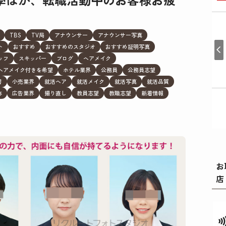
TBS
TV局
アナウンサー
アナウンサー写真
ト
おすすめ
おすすめのスタジオ
おすすめ証明写真
ッフ
スキッパー
ブログ
ヘアメイク
ヘアメイク付きを希望
ホテル業界
公務員
公務員志望
書
小売業界
就活ヘア
就活メイク
就活写真
就活品質
称
広告業界
撮り直し
教員志望
教職志望
新着情報
お
店