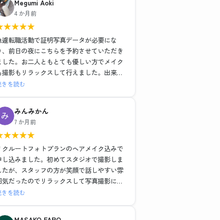
Megumi Aoki
ヘアメイクも撮影もレタッチも全て大満足で
4 か月前
した！！
★
★
★
★
★
最近よくある就活写真専門のチェーン店とは
一つ一つの工程の丁寧さが全然違いますし、
急遽転職活動で証明写真データが必要にな
他店が11,000円だったことを考えるとかなり
り、前日の夜にこちらを予約させていただき
お得に感じます。
ました。お二人ともとても優しい方でメイク
も撮影もリラックスして行えました。出来上
流れ作業ではなく、その人に合った提案や対
がった写真はそのまま社員証に使っても問題
続きを読む
応をしてくださるので、他店でガッカリした
ないくらい綺麗に仕上げていただき、データ
経験がある方には是非おすすめしたい。
も即日送っていただけたので大変助かりまし
みんみかん
わたしのように撮り直しで遠方からいらっし
た。
7 か月前
ゃるお客さんが多いのも納得です。
ノーメイクで、と準備のところに記載されて
★
★
★
★
★
ましたがどうしても眉だけは描いて行きたか
素敵な写真を作成いただき、前向きな転職活
ったので到着後すぐ落とそうとしたらそのま
リクルートフォトプランのヘアメイク込みで
動のスタートを切れそうです！
までも大丈夫ですよ〜と優しく仰ってくださ
申し込みました。初めてスタジオで撮影しま
本当にありがとうございました。
ったので、もしノーメイクで出かけることに
したが、スタッフの方が笑顔で話しやすい雰
抵抗ある女性がいらっしゃいましたらすぐ落
囲気だったのでリラックスして写真撮影に臨
とせる最低限のメイク(眉描くだけ等)はして
むことができました。ヘアメイクを実際にし
続きを読む
も大丈夫だと思います。(私はメイク前にすぐ
ながらポイントを教えていただいたり、疑問
眉ラインをクレンジングシートで落としまし
にも答えていただきとても為になりました。
MASAKO FARO