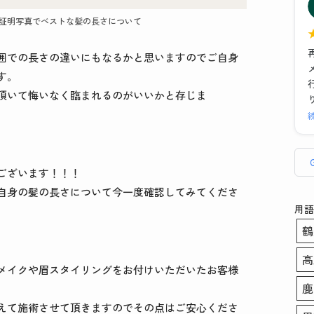
た
証明写真でベストな髪の長さについて
囲での長さの違いにもなるかと思いますのでご自身
す。
頂いて悔いなく臨まれるのがいいかと存じま
ございます！！！
自身の髪の長さについて今一度確認してみてくださ
用語
鶴
高
メイクや眉スタイリングをお付けいただいたお客様
鹿
えて施術させて頂きますのでその点はご安心くださ