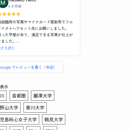
)
また写真撮影の時に顔の角度や傾き、服や髪
6 か月前
の毛の乱れなどもその場で直していただいた
★
★
★
★
★
また、メイク＆ヘアセットもお任せでとにか
のでインスタント証明写真機とは全く違う映
く納得のいく写真が欲しい！という場合は1時
り方になりました。修正も細かいところまで
再就職用の写真やマイナカード更新用でフル
間以上かけてがっつりやってくださるので撮
丁寧に手作業でやっていただいてとても満足
メイク+ヘアセット共にお願いしました。
影後に予定入れる場合は余裕もった方がいい
のいく仕上がりになりました。写真を選ぶ際
行った甲斐があり、満足できる写真が仕上が
と思いました！
や表情などのアドバイスもあったので初めて
りました。
の方にもおすすめです。データも複数背景の
セット、写真6枚、写真データ送付で約
続きを読む
こちらのお写真を提出して転職活動頑張りま
もの、修正あり・なしのもの、シールでいた
¥16,000、証明写真のボックスに入って撮れ
す！ありがとうございました！
だけるので助かりました。この度はありがと
ば数百円・・・決して安くはありません。し
うございました！！
かしとても気づきのある貴重な体験でした。
Google でレビューを書く（本店）
総じてリーズナブルと言えます。
普段被写体になることがなく、スーツ姿にな
表示
る事も滅多にない私、どんな写真写りになる
川
首都圏
麗澤大学
のかイメージがわかずにいました。
そのような者でも、メイクさんとカメラマン
野山大学
香川大学
さんお二方は丁寧に話を聞き出し、素敵な写
真を撮りましょうと寄り添って下さいまし
児島純心女子大学
鶴見大学
た。