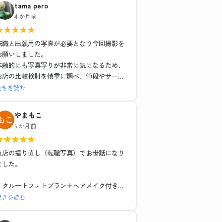
tama pero
4 か月前
★
★
★
★
★
転職と出願用の写真が必要となり今回撮影を
お願いしました。
年齢的にも写真写りが非常に気になるため、
お店の比較検討を慎重に調べ、値段やサービ
スそれぞれ特徴がある中で、こちらのお店で
続きを読む
お世話になりました。結果的にとても満足し
ました。
やまもこ
1組ごとの撮影で落ち着いた環境と、ヘアメイ
5 か月前
クや撮影も担当の方がとても丁寧な対応でし
★
★
★
★
★
た。レタッチもその場で説明を受けながら行
っていただき、納得のいく仕上がりでデータ
他店の撮り直し（転職写真）でお世話になり
も種類多く頂けました。お二人に感謝の気持
ました。
ちでいっぱいです。
リクルートフォトプラン＋ヘアメイク付き
レタッチ強度別・背景3種類のデータと写真6
続きを読む
枚で15,979円（税込）