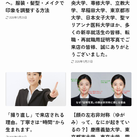
へ。服装・髪型・メイクで
央大学、専修大学、立教大
印象を調整する方法
学、早稲田大学、東京都市
大学、日本女子大学、聖マ
2026年5月29日
リアンナ医科大学ほか、多
くの新卒就活生の皆様、転
職・再就職用証明写真でご
来店の皆様、誠にありがと
うございました。
2026年5月21日
「撮り直し」で来店される
【顔の左右非対称（ゆが
理由。丁寧さは“時間”から
み）って、なにが起きてい
生まれます。
るの？】慶應義塾大学、東
京都市大学、東京大学、電
2026年2月21日