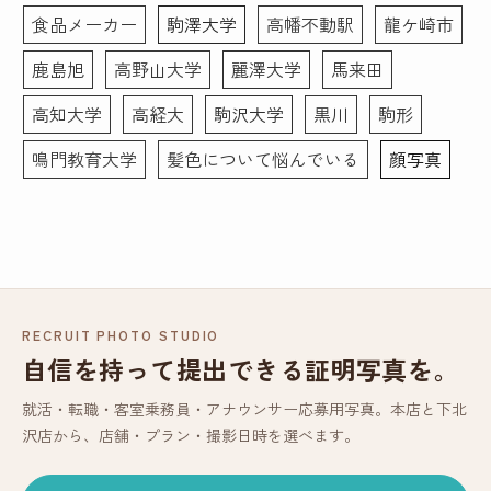
食品メーカー
駒澤大学
高幡不動駅
龍ケ崎市
鹿島旭
高野山大学
麗澤大学
馬来田
高知大学
高経大
駒沢大学
黒川
駒形
鳴門教育大学
髪色について悩んでいる
顔写真
RECRUIT PHOTO STUDIO
自信を持って提出できる証明写真を。
就活・転職・客室乗務員・アナウンサー応募用写真。本店と下北
沢店から、店舗・プラン・撮影日時を選べます。