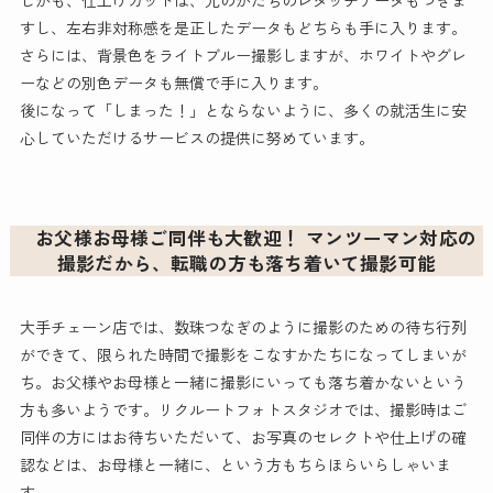
しかも、仕上げカットは、元のかたちのレタッチデータもつきま
すし、左右非対称感を是正したデータもどちらも手に入ります。
さらには、背景色をライトブルー撮影しますが、ホワイトやグレ
ーなどの別色データも無償で手に入ります。
後になって「しまった！」とならないように、多くの就活生に安
心していただけるサービスの提供に努めています。
お父様お母様ご同伴も大歓迎！ マンツーマン対応の
撮影だから、転職の方も落ち着いて撮影可能
大手チェーン店では、数珠つなぎのように撮影のための待ち行列
ができて、限られた時間で撮影をこなすかたちになってしまいが
ち。お父様やお母様と一緒に撮影にいっても落ち着かないという
方も多いようです。リクルートフォトスタジオでは、撮影時はご
同伴の方にはお待ちいただいて、お写真のセレクトや仕上げの確
認などは、お母様と一緒に、という方もちらほらいらしゃいま
す。