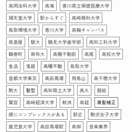
がとうございました！
高岡法科大学
高滝
香川県立保健医療大学
順天堂大学
駅からすぐ
高崎商科大学
鳥取環境大学
香川大学
高輪キャンパス
高島屋
駿大
鶴見大学歯学部
高知工科大学
鶴巻町
麻布大
高幡不動前
高尾
高松大学
食品
鬼越
高幡不動
鳥取大学
首都大学東京
高田馬場
飛鳥山
高千穂大学
駒大
髪型
高知県立大学
高久
飯能
鷲宮
高崎経済大学
鮫洲
高経
黒髪補正
顔にコンプレックスがある
駅近
駒沢女子大学
鹿児島大学
高田馬場駅
高柳
音楽業界