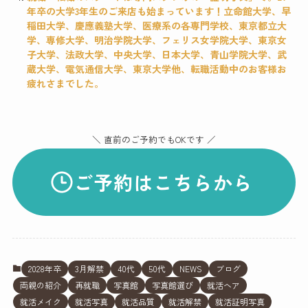
年卒の大学3年生のご来店も始まっています！立命館大学、早
稲田大学、慶應義塾大学、医療系の各専門学校、東京都立大
学、専修大学、明治学院大学、フェリス女学院大学、東京女
子大学、法政大学、中央大学、日本大学、青山学院大学、武
蔵大学、電気通信大学、東京大学他、転職活動中のお客様お
疲れさまでした。
＼ 直前のご予約でもOKです ／
ご予約はこちらから
2028年卒
3月解禁
40代
50代
NEWS
ブログ
両親の紹介
再就職
写真館
写真館選び
就活ヘア
就活メイク
就活写真
就活品質
就活解禁
就活証明写真