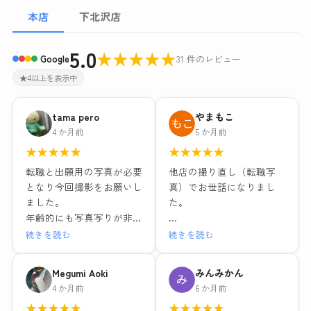
本店
下北沢店
5.0
★
★
★
★
★
Google
31 件のレビュー
★4以上を表示中
tama pero
やまもこ
4 か月前
5 か月前
★
★
★
★
★
★
★
★
★
★
転職と出願用の写真が必要
他店の撮り直し（転職写
となり今回撮影をお願いし
真）でお世話になりまし
ました。
た。
年齢的にも写真写りが非常
に気になるため、お店の比
リクルートフォトプラン＋
続きを読む
続きを読む
較検討を慎重に調べ、値段
ヘアメイク付き
やサービスそれぞれ特徴が
レタッチ強度別・背景3種
Megumi Aoki
みんみかん
ある中で、こちらのお店で
類のデータと写真6枚で
4 か月前
6 か月前
お世話になりました。結果
15,979円（税込）
★
★
★
★
★
★
★
★
★
★
的にとても満足しました。