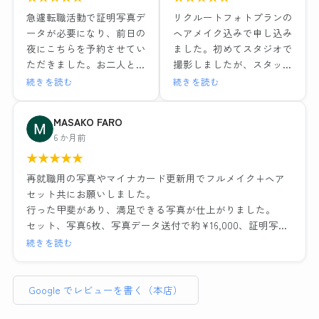
1組ごとの撮影で落ち着い
ヘアメイクも撮影もレタッ
急遽転職活動で証明写真デ
リクルートフォトプランの
た環境と、ヘアメイクや撮
チも全て大満足でした！！
ータが必要になり、前日の
ヘアメイク込みで申し込み
影も担当の方がとても丁寧
最近よくある就活写真専門
夜にこちらを予約させてい
ました。初めてスタジオで
な対応でした。レタッチも
のチェーン店とは一つ一つ
ただきました。お二人とも
撮影しましたが、スタッフ
その場で説明を受けながら
の工程の丁寧さが全然違い
とても優しい方でメイクも
の方が笑顔で話しやすい雰
続きを読む
続きを読む
行っていただき、納得のい
ますし、他店が11,000円だ
撮影もリラックスして行え
囲気だったのでリラックス
く仕上がりでデータも種類
ったことを考えるとかなり
ました。出来上がった写真
して写真撮影に臨むことが
MASAKO FARO
多く頂けました。お二人に
お得に感じます。
はそのまま社員証に使って
できました。ヘアメイクを
6 か月前
感謝の気持ちでいっぱいで
も問題ないくらい綺麗に仕
実際にしながらポイントを
す。
流れ作業ではなく、その人
★
★
★
★
★
上げていただき、データも
教えていただいたり、疑問
に合った提案や対応をして
即日送っていただけたので
にも答えていただきとても
再就職用の写真やマイナカード更新用でフルメイク+ヘア
くださるので、他店でガッ
大変助かりました。
為になりました。また写真
セット共にお願いしました。
カリした経験がある方には
ノーメイクで、と準備のと
撮影の時に顔の角度や傾
行った甲斐があり、満足できる写真が仕上がりました。
是非おすすめしたい。
ころに記載されてましたが
き、服や髪の毛の乱れなど
セット、写真6枚、写真データ送付で約¥16,000、証明写真
わたしのように撮り直しで
どうしても眉だけは描いて
もその場で直していただい
のボックスに入って撮れば数百円・・・決して安くはあり
続きを読む
遠方からいらっしゃるお客
行きたかったので到着後す
たのでインスタント証明写
ません。しかしとても気づきのある貴重な体験でした。総
さんが多いのも納得です。
ぐ落とそうとしたらそのま
真機とは全く違う映り方に
じてリーズナブルと言えます。
までも大丈夫ですよ〜と優
なりました。修正も細かい
Google でレビューを書く（本店）
素敵な写真を作成いただ
しく仰ってくださったの
ところまで丁寧に手作業で
普段被写体になることがなく、スーツ姿になる事も滅多に
き、前向きな転職活動のス
で、もしノーメイクで出か
やっていただいてとても満
ない私、どんな写真写りになるのかイメージがわかずにい