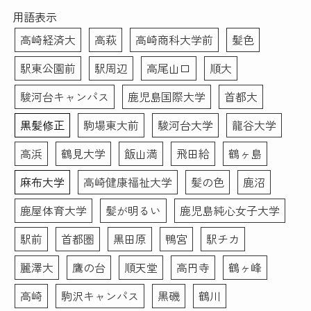
タートを切れそうです！
けることに抵抗ある女性が
足のいく仕上がりになりま
ました。
用語表示
本当にありがとうございま
いらっしゃいましたらすぐ
した。写真を選ぶ際や表情
そのような者でも、メイクさんとカメラマンさんお二方は
高崎経済大
高萩
高崎商科大学前
髪色
した。
落とせる最低限のメイク
などのアドバイスもあった
丁寧に話を聞き出し、素敵な写真を撮りましょうと寄り添
(眉描くだけ等)はしても大
ので初めての方にもおすす
って下さいました。
駅東公園前
駅周辺
高尾山口
順大
丈夫だと思います。(私は
めです。データも複数背景
メイクは特別な事はなく、けれどどう写り込むかを計算し
メイク前にすぐ眉ラインを
のもの、修正あり・なしの
たプロのメイクアップです。せっかくキチンと撮影しても
駿河台キャンパス
鹿児島国際大学
首都大
クレンジングシートで落と
もの、シールでいただける
らうなら、下手に素人が手を入れるより、プロにやっても
しました)
ので助かりました。この度
らう方がより満足度が高い写真が出来るかもと思いお願い
黒髪修正
駒場東大前
駿河台大学
龍谷大学
はありがとうございまし
したのですが、正解でした。
また、メイク＆ヘアセット
た！！
高浜
鶴見大学
飯山満
飛田給
鶴ヶ島
撮影後、要すれば修整してもらえます。カメラマンさんと
もお任せでとにかく納得の
相談しつつ、写真画像を見つつ修整していくので、不安な
いく写真が欲しい！という
麻布大学
高崎健康福祉大学
髪の色
鹿沼
く仕上がりました。
場合は1時間以上かけてが
鹿屋体育大学
髪が明るい
鹿児島純心女子大学
っつりやってくださるので
写真だけで当落が決まるとは思いません。しかし今回キチ
撮影後に予定入れる場合は
ンと写真を撮ってもらった事が、思いのほか自分を客観的
駅前
首都圏
黒田原
鴨宮
駅チカ
余裕もった方がいいと思い
に振り返るきっかけとなりました。そういった副次的なこ
ました！
とも含め、「リクルート写真」はオススメできると思いま
麗澤大
鷹の台
順天堂
高円寺
鶴ヶ峰
す。ありがとうございました。
こちらのお写真を提出して
高崎
駒沢キャンパス
黒磯
鶴川
転職活動頑張ります！あり