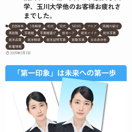
学、玉川大学他のお客様お疲れさ
までした。
2028年卒
3月解禁
40代
50代
NEWS
ブログ
両親の紹介
再就職
写真館
写真館選び
就活ヘア
就活メイク
就活写真
就活品質
就活解禁
就活証明写真
就職写真
左右非対称
新着情報
2025年2月3日