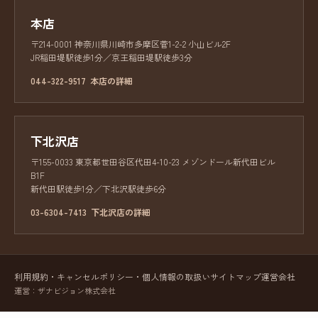
本店
〒214-0001 神奈川県川崎市多摩区菅1-2-2 小山ビル2F
JR稲田堤駅徒歩1分／京王稲田堤駅徒歩3分
044-322-9517
本店の詳細
下北沢店
〒155-0033 東京都世田谷区代田4-10-23 メゾンドール新代田ビル
B1F
新代田駅徒歩1分／下北沢駅徒歩6分
03-6304-7413
下北沢店の詳細
利用規約・キャンセルポリシー・個人情報の取扱い
サイトマップ
運営会社
運営：ザナビジョン株式会社