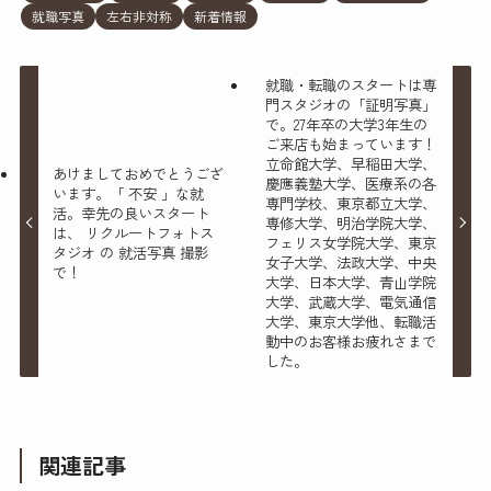
就職写真
左右非対称
新着情報
就職・転職のスタートは専
門スタジオの「証明写真」
で。27年卒の大学3年生の
ご来店も始まっています！
立命館大学、早稲田大学、
あけましておめでとうござ
慶應義塾大学、医療系の各
います。「 不安 」な就
専門学校、東京都立大学、
活。幸先の良いスタート
専修大学、明治学院大学、
は、 リクルートフォトス
フェリス女学院大学、東京
タジオ の 就活写真 撮影
女子大学、法政大学、中央
で！
大学、日本大学、青山学院
大学、武蔵大学、電気通信
大学、東京大学他、転職活
動中のお客様お疲れさまで
した。
関連記事