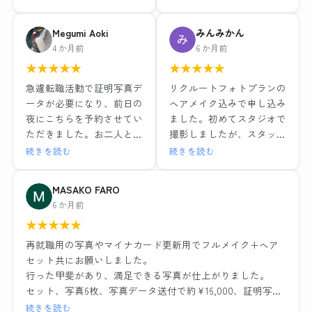
較検討を慎重に調べ、値段
ヘアメイク付き
やサービスそれぞれ特徴が
レタッチ強度別・背景3種
Megumi Aoki
みんみかん
ある中で、こちらのお店で
類のデータと写真6枚で
4 か月前
6 か月前
お世話になりました。結果
15,979円（税込）
★
★
★
★
★
★
★
★
★
★
的にとても満足しました。
1組ごとの撮影で落ち着い
ヘアメイクも撮影もレタッ
急遽転職活動で証明写真デ
リクルートフォトプランの
た環境と、ヘアメイクや撮
チも全て大満足でした！！
ータが必要になり、前日の
ヘアメイク込みで申し込み
影も担当の方がとても丁寧
最近よくある就活写真専門
夜にこちらを予約させてい
ました。初めてスタジオで
な対応でした。レタッチも
のチェーン店とは一つ一つ
ただきました。お二人とも
撮影しましたが、スタッフ
その場で説明を受けながら
の工程の丁寧さが全然違い
とても優しい方でメイクも
の方が笑顔で話しやすい雰
続きを読む
続きを読む
行っていただき、納得のい
ますし、他店が11,000円だ
撮影もリラックスして行え
囲気だったのでリラックス
く仕上がりでデータも種類
ったことを考えるとかなり
ました。出来上がった写真
して写真撮影に臨むことが
MASAKO FARO
多く頂けました。お二人に
お得に感じます。
はそのまま社員証に使って
できました。ヘアメイクを
6 か月前
感謝の気持ちでいっぱいで
も問題ないくらい綺麗に仕
実際にしながらポイントを
す。
流れ作業ではなく、その人
★
★
★
★
★
上げていただき、データも
教えていただいたり、疑問
に合った提案や対応をして
即日送っていただけたので
にも答えていただきとても
再就職用の写真やマイナカード更新用でフルメイク+ヘア
くださるので、他店でガッ
大変助かりました。
為になりました。また写真
セット共にお願いしました。
カリした経験がある方には
ノーメイクで、と準備のと
撮影の時に顔の角度や傾
行った甲斐があり、満足できる写真が仕上がりました。
是非おすすめしたい。
ころに記載されてましたが
き、服や髪の毛の乱れなど
セット、写真6枚、写真データ送付で約¥16,000、証明写真
わたしのように撮り直しで
どうしても眉だけは描いて
もその場で直していただい
のボックスに入って撮れば数百円・・・決して安くはあり
続きを読む