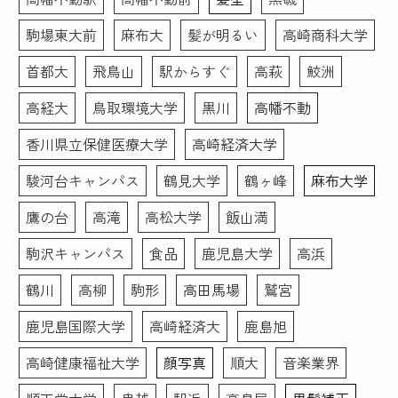
に振り返るきっかけとなりました。そういった副次的なこ
ました！
とも含め、「リクルート写真」はオススメできると思いま
駒場東大前
麻布大
髪が明るい
高崎商科大学
す。ありがとうございました。
こちらのお写真を提出して
首都大
飛鳥山
駅からすぐ
高萩
鮫洲
転職活動頑張ります！あり
がとうございました！
高経大
鳥取環境大学
黒川
高幡不動
香川県立保健医療大学
高崎経済大学
駿河台キャンパス
鶴見大学
鶴ヶ峰
麻布大学
鷹の台
高滝
高松大学
飯山満
駒沢キャンパス
食品
鹿児島大学
高浜
鶴川
高柳
駒形
高田馬場
鷲宮
鹿児島国際大学
高崎経済大
鹿島旭
高崎健康福祉大学
顔写真
順大
音楽業界