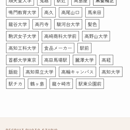
順天堂大学
鬼越
駅近
高島屋
黒髪補正
鳴門教育大学
高久
高尾山口
馬来田
龍谷大学
高円寺
駿河台大学
髪色
駒沢女子大学
高崎商科大学前
高野山大学
高知工科大学
食品メーカー
駅前
首都大学東京
高田馬場駅
麗澤大学
高経
飯能
高知県立大学
高輪キャンパス
高知大学
駅チカ
鶴ヶ島
龍ケ崎市
駅東公園前
RECRUIT PHOTO STUDIO