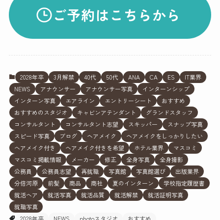
ご予約はこちらから
2028年卒
3月解禁
40代
50代
ANA
CA
ES
IT業界
NEWS
アナウンサー
アナウンサー写真
インターンシップ
インターン写真
エアライン
エントリーシート
おすすめ
おすすめのスタジオ
キャビンアテンダント
グランドスタッフ
コンサルタント
コンサルタント志望
スキッパー
スナップ写真
スピード写真
ブログ
ヘアメイク
ヘアメイクをしっかりしたい
ヘアメイク付き
ヘアメイク付きを希望
ホテル業界
マスコミ
マスコミ掲載情報
メーカー
修正
全身写真
全身撮影
公務員
公務員志望
再就職
写真館
写真館選び
出版業界
分倍河原
前髪
商品
商社
夏のインターン
学校指定履歴書
就活ヘア
就活写真
就活品質
就活解禁
就活証明写真
就職写真
2028年卒
NEWS
photoスタジオ
おすすめ