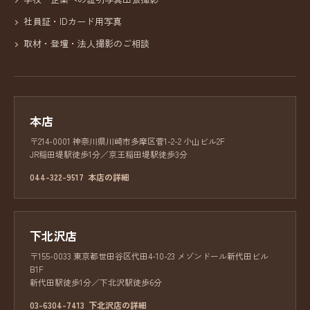
社員証・IDカード用写真
取材・登壇・法人撮影のご相談
本店
〒214-0001 神奈川県川崎市多摩区菅1-2-2 小山ビル2F
JR稲田堤駅徒歩1分／京王稲田堤駅徒歩3分
044-322-9517
本店の詳細
下北沢店
〒155-0033 東京都世田谷区代田4-10-23 メゾンドール新代田ビル
B1F
新代田駅徒歩1分／下北沢駅徒歩6分
03-6304-7413
下北沢店の詳細