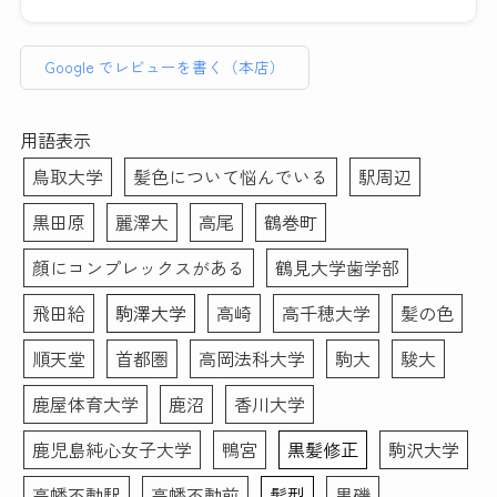
遠方からいらっしゃるお客
行きたかったので到着後す
たのでインスタント証明写
ません。しかしとても気づきのある貴重な体験でした。総
さんが多いのも納得です。
ぐ落とそうとしたらそのま
真機とは全く違う映り方に
じてリーズナブルと言えます。
までも大丈夫ですよ〜と優
なりました。修正も細かい
Google でレビューを書く（本店）
素敵な写真を作成いただ
しく仰ってくださったの
ところまで丁寧に手作業で
普段被写体になることがなく、スーツ姿になる事も滅多に
き、前向きな転職活動のス
で、もしノーメイクで出か
やっていただいてとても満
ない私、どんな写真写りになるのかイメージがわかずにい
タートを切れそうです！
けることに抵抗ある女性が
足のいく仕上がりになりま
ました。
用語表示
本当にありがとうございま
いらっしゃいましたらすぐ
した。写真を選ぶ際や表情
そのような者でも、メイクさんとカメラマンさんお二方は
鳥取大学
髪色について悩んでいる
駅周辺
した。
落とせる最低限のメイク
などのアドバイスもあった
丁寧に話を聞き出し、素敵な写真を撮りましょうと寄り添
(眉描くだけ等)はしても大
ので初めての方にもおすす
って下さいました。
黒田原
麗澤大
高尾
鶴巻町
丈夫だと思います。(私は
めです。データも複数背景
メイクは特別な事はなく、けれどどう写り込むかを計算し
メイク前にすぐ眉ラインを
のもの、修正あり・なしの
たプロのメイクアップです。せっかくキチンと撮影しても
顔にコンプレックスがある
鶴見大学歯学部
クレンジングシートで落と
もの、シールでいただける
らうなら、下手に素人が手を入れるより、プロにやっても
しました)
ので助かりました。この度
らう方がより満足度が高い写真が出来るかもと思いお願い
飛田給
駒澤大学
高崎
高千穂大学
髪の色
はありがとうございまし
したのですが、正解でした。
また、メイク＆ヘアセット
た！！
順天堂
首都圏
高岡法科大学
駒大
駿大
撮影後、要すれば修整してもらえます。カメラマンさんと
もお任せでとにかく納得の
相談しつつ、写真画像を見つつ修整していくので、不安な
いく写真が欲しい！という
鹿屋体育大学
鹿沼
香川大学
く仕上がりました。
場合は1時間以上かけてが
鹿児島純心女子大学
鴨宮
黒髪修正
駒沢大学
っつりやってくださるので
写真だけで当落が決まるとは思いません。しかし今回キチ
撮影後に予定入れる場合は
ンと写真を撮ってもらった事が、思いのほか自分を客観的
高幡不動駅
高幡不動前
髪型
黒磯
余裕もった方がいいと思い