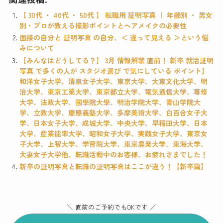
【 30代 ・ 40代 ・ 50代 】 転職用 証明写真 ｜ 年齢別 ・ 男女
別・プロが教える撮影ポイントとヘアメイクの必要性
面接の自分と 証明写真 の自分、＜ 違って見える ＞という悩
みについて
【みんなはどうしてる？】 3月 情報解禁 直前！ 新卒 就活証明
写真 で多くの人が スタジオ選び で気にしている ポイント】
和洋女子大学、清泉女子大学、東京大学、大東文化大学、明
治大学、東京工業大学、東京都立大学、電気通信大学、専修
大学、法政大学、國學院大學、明治学院大学、青山学院大
学、立教大学、慶應義塾大学、多摩美術大学、白百合女子大
学、日本女子大学、成城大学、中央大学、早稲田大学、日本
大学、産業能率大学、昭和女子大学、実践女子大学、東京女
子大学、上智大学、学習院大学、東京農業大学、東海大学、
大妻女子大学他、転職活動中のお客様、お疲れさまでした！
新卒の証明写真と転職の証明写真はここが違う！【新卒篇】
＼ 直前のご予約でもOKです ／