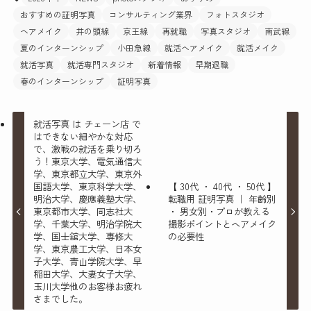
おすすめの証明写真
コンサルティング業界
フォトスタジオ
ヘアメイク
井の頭線
京王線
再就職
写真スタジオ
南武線
夏のインターンシップ
小田急線
就活ヘアメイク
就活メイク
就活写真
就活専門スタジオ
新着情報
早期退職
春のインターンシップ
証明写真
就活写真 は チェーン店 で
はできない細やかな対応
で、激戦の就活を乗り切ろ
う！東京大学、電気通信大
学、東京都立大学、東京外
国語大学、東京科学大学、
【 30代 ・ 40代 ・ 50代 】
明治大学、慶應義塾大学、
転職用 証明写真 ｜ 年齢別
東京都市大学、同志社大
・ 男女別・プロが教える
学、千葉大学、明治学院大
撮影ポイントとヘアメイク
学、国士舘大学、専修大
の必要性
学、東京農工大学、日本女
子大学、青山学院大学、早
稲田大学、大妻女子大学、
玉川大学他のお客様お疲れ
さまでした。