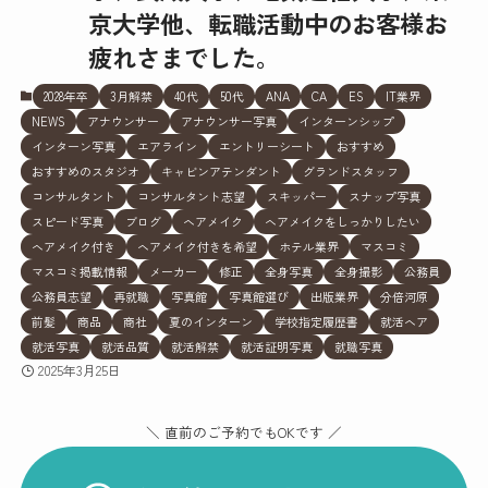
京大学他、転職活動中のお客様お
疲れさまでした。
2028年卒
3月解禁
40代
50代
ANA
CA
ES
IT業界
NEWS
アナウンサー
アナウンサー写真
インターンシップ
インターン写真
エアライン
エントリーシート
おすすめ
おすすめのスタジオ
キャビンアテンダント
グランドスタッフ
コンサルタント
コンサルタント志望
スキッパー
スナップ写真
スピード写真
ブログ
ヘアメイク
ヘアメイクをしっかりしたい
ヘアメイク付き
ヘアメイク付きを希望
ホテル業界
マスコミ
マスコミ掲載情報
メーカー
修正
全身写真
全身撮影
公務員
公務員志望
再就職
写真館
写真館選び
出版業界
分倍河原
前髪
商品
商社
夏のインターン
学校指定履歴書
就活ヘア
就活写真
就活品質
就活解禁
就活証明写真
就職写真
2025年3月25日
＼ 直前のご予約でもOKです ／