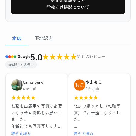
合同企業説明会・
学校向け撮影について
本店
下北沢店
5.0
★
★
★
★
★
Google
31 件のレビュー
★4以上を表示中
tama pero
やまもこ
4 か月前
5 か月前
★
★
★
★
★
★
★
★
★
★
転職と出願用の写真が必要
他店の撮り直し（転職写
となり今回撮影をお願いし
真）でお世話になりまし
ました。
た。
年齢的にも写真写りが非常
に気になるため、お店の比
リクルートフォトプラン＋
続きを読む
続きを読む