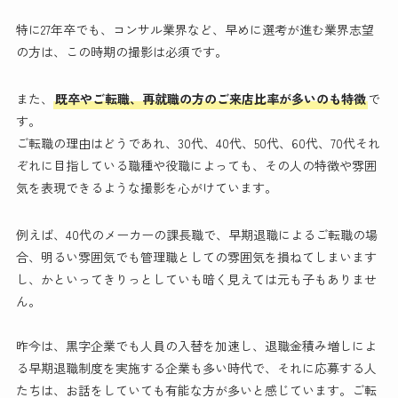
特に27年卒でも、コンサル業界など、早めに選考が進む業界志望
の方は、この時期の撮影は必須です。
また、
既卒やご転職、再就職の方のご来店比率が多いのも特徴
で
す。
ご転職の理由はどうであれ、30代、40代、50代、60代、70代それ
ぞれに目指している職種や役職によっても、その人の特徴や雰囲
気を表現できるような撮影を心がけています。
例えば、40代のメーカーの課長職で、早期退職によるご転職の場
合、明るい雰囲気でも管理職としての雰囲気を損ねてしまいます
し、かといってきりっとしていも暗く見えては元も子もありませ
ん。
昨今は、黒字企業でも人員の入替を加速し、退職金積み増しによ
る早期退職制度を実施する企業も多い時代で、それに応募する人
たちは、お話をしていても有能な方が多いと感じています。ご転