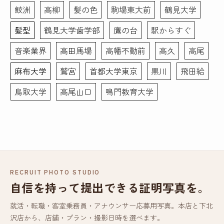
鮫洲
高柳
髪の色
駒場東大前
鶴見大学
髪型
鶴見大学歯学部
鷹の台
駅からすぐ
音楽業界
高田馬場
高幡不動前
高久
高尾
麻布大学
鷲宮
首都大学東京
黒川
飛田給
鳥取大学
高尾山口
鳴門教育大学
RECRUIT PHOTO STUDIO
自信を持って提出できる証明写真を。
就活・転職・客室乗務員・アナウンサー応募用写真。本店と下北
沢店から、店舗・プラン・撮影日時を選べます。