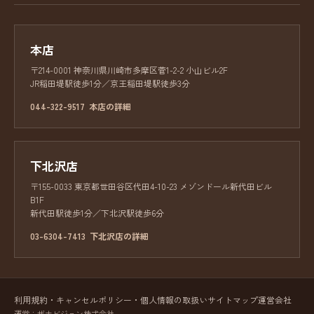
本店
〒214-0001 神奈川県川崎市多摩区菅1-2-2 小山ビル2F
JR稲田堤駅徒歩1分／京王稲田堤駅徒歩3分
044-322-9517
本店の詳細
下北沢店
〒155-0033 東京都世田谷区代田4-10-23 メゾンドール新代田ビル
B1F
新代田駅徒歩1分／下北沢駅徒歩6分
03-6304-7413
下北沢店の詳細
利用規約・キャンセルポリシー・個人情報の取扱い
サイトマップ
運営会社
運営：ザナビジョン株式会社