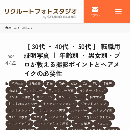
ご予約へ
ホーム
2028年卒
【 30代 ・ 40代 ・ 50代 】 転職用
証明写真 ｜ 年齢別 ・ 男女別・プ
2025
4/22
ロが教える撮影ポイントとヘアメ
イクの必要性
2028年卒
3月解禁
40代
50代
ANA
CA
ES
IT業界
NEWS
アナウンサー
アナウンサー写真
インターンシップ
インターン写真
エアライン
エントリーシート
おすすめ
おすすめのスタジオ
キャビンアテンダント
グランドスタッフ
コンサルタント
コンサルタント志望
スキッパー
スナップ写真
スピード写真
ブログ
ヘアメイク
ヘアメイクをしっかりしたい
ヘアメイク付き
ヘアメイク付きを希望
ホテル業界
マスコミ