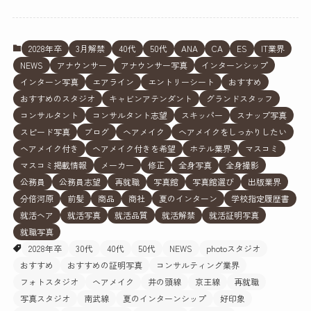
2028年卒
3月解禁
40代
50代
ANA
CA
ES
IT業界
NEWS
アナウンサー
アナウンサー写真
インターンシップ
インターン写真
エアライン
エントリーシート
おすすめ
おすすめのスタジオ
キャビンアテンダント
グランドスタッフ
コンサルタント
コンサルタント志望
スキッパー
スナップ写真
スピード写真
ブログ
ヘアメイク
ヘアメイクをしっかりしたい
ヘアメイク付き
ヘアメイク付きを希望
ホテル業界
マスコミ
マスコミ掲載情報
メーカー
修正
全身写真
全身撮影
公務員
公務員志望
再就職
写真館
写真館選び
出版業界
分倍河原
前髪
商品
商社
夏のインターン
学校指定履歴書
就活ヘア
就活写真
就活品質
就活解禁
就活証明写真
就職写真
2028年卒
30代
40代
50代
NEWS
photoスタジオ
おすすめ
おすすめの証明写真
コンサルティング業界
フォトスタジオ
ヘアメイク
井の頭線
京王線
再就職
写真スタジオ
南武線
夏のインターンシップ
好印象