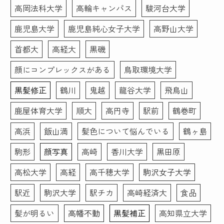
こちらのお写真を提出して
高岡法科大学
高輪キャンパス
駿河台大学
転職活動頑張ります！あり
がとうございました！
鹿児島大学
鹿児島純心女子大学
高野山大学
首都大
高経大
黒磯
顔にコンプレックスがある
鳥取環境大学
黒髪修正
鶴川
鬼越
龍谷大学
飛鳥山
鹿屋体育大学
順大
高円寺
駅前
鶴巻町
高浜
飯山満
髪色について悩んでいる
鶴ヶ島
駒形
顔写真
高崎
香川大学
黒田原
高松大学
高経
高千穂大学
駒沢女子大学
駅近
駒沢大学
駅チカ
高崎経済大
食品
髪が明るい
高幡不動
黒髪補正
高知県立大学