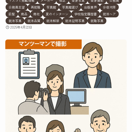
マスコミ掲載情報
メーカー
修正
全身写真
全身撮影
公務員
公務員志望
再就職
写真館
写真館選び
出版業界
分倍河原
前髪
商品
商社
夏のインターン
学校指定履歴書
就活ヘア
就活写真
就活品質
就活解禁
就活証明写真
就職写真
2025年4月22日