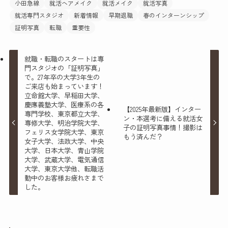
小田急線
就活ヘアメイク
就活メイク
就活写真
就活専門スタジオ
新着情報
早期退職
春のインターンシップ
証明写真
転職
重要性
就職・転職のスタートは専
門スタジオの「証明写真」
で。27年卒の大学3年生の
ご来店も始まっています！
立命館大学、早稲田大学、
慶應義塾大学、医療系の各
【2025年最新版】インター
専門学校、東京都立大学、
ン・本選考に備える就活女
専修大学、明治学院大学、
子の証明写真事情！撮影は
フェリス女学院大学、東京
もう済んだ？
女子大学、法政大学、中央
大学、日本大学、青山学院
大学、武蔵大学、電気通信
大学、東京大学他、転職活
動中のお客様お疲れさまで
した。