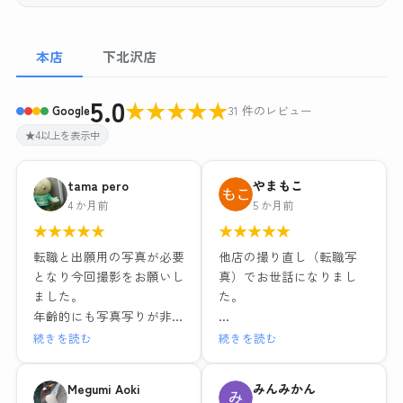
本店
下北沢店
5.0
★
★
★
★
★
Google
31 件のレビュー
★4以上を表示中
tama pero
やまもこ
4 か月前
5 か月前
★
★
★
★
★
★
★
★
★
★
転職と出願用の写真が必要
他店の撮り直し（転職写
となり今回撮影をお願いし
真）でお世話になりまし
ました。
た。
年齢的にも写真写りが非常
に気になるため、お店の比
リクルートフォトプラン＋
続きを読む
続きを読む
較検討を慎重に調べ、値段
ヘアメイク付き
やサービスそれぞれ特徴が
レタッチ強度別・背景3種
Megumi Aoki
みんみかん
ある中で、こちらのお店で
類のデータと写真6枚で