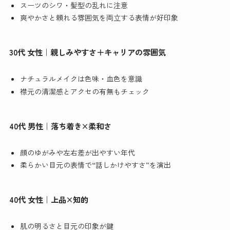
スーツのシワ・髪型の乱れに注意
爽やかさと頼れる雰囲気を両立する表情が好印象
30代 女性｜親しみやすさ＋キャリアの雰囲気
ナチュラルメイクは色味・血色を意識
襟元の清潔感とアクセの有無もチェック
40代 男性｜落ち着き×柔和さ
顔のゆがみや左右差が出やすい年代
柔らかい目元の表情で“話しかけやすさ”を演出
40代 女性｜上品×知的
肌の明るさと目元の印象が鍵