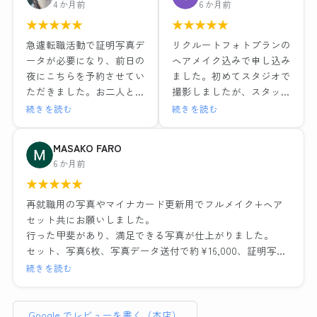
4 か月前
6 か月前
お世話になりました。結果
15,979円（税込）
★
★
★
★
★
★
★
★
★
★
的にとても満足しました。
1組ごとの撮影で落ち着い
ヘアメイクも撮影もレタッ
急遽転職活動で証明写真デ
リクルートフォトプランの
た環境と、ヘアメイクや撮
チも全て大満足でした！！
ータが必要になり、前日の
ヘアメイク込みで申し込み
影も担当の方がとても丁寧
最近よくある就活写真専門
夜にこちらを予約させてい
ました。初めてスタジオで
な対応でした。レタッチも
のチェーン店とは一つ一つ
ただきました。お二人とも
撮影しましたが、スタッフ
その場で説明を受けながら
の工程の丁寧さが全然違い
とても優しい方でメイクも
の方が笑顔で話しやすい雰
続きを読む
続きを読む
行っていただき、納得のい
ますし、他店が11,000円だ
撮影もリラックスして行え
囲気だったのでリラックス
く仕上がりでデータも種類
ったことを考えるとかなり
ました。出来上がった写真
して写真撮影に臨むことが
MASAKO FARO
多く頂けました。お二人に
お得に感じます。
はそのまま社員証に使って
できました。ヘアメイクを
6 か月前
感謝の気持ちでいっぱいで
も問題ないくらい綺麗に仕
実際にしながらポイントを
す。
流れ作業ではなく、その人
★
★
★
★
★
上げていただき、データも
教えていただいたり、疑問
に合った提案や対応をして
即日送っていただけたので
にも答えていただきとても
再就職用の写真やマイナカード更新用でフルメイク+ヘア
くださるので、他店でガッ
大変助かりました。
為になりました。また写真
セット共にお願いしました。
カリした経験がある方には
ノーメイクで、と準備のと
撮影の時に顔の角度や傾
行った甲斐があり、満足できる写真が仕上がりました。
是非おすすめしたい。
ころに記載されてましたが
き、服や髪の毛の乱れなど
セット、写真6枚、写真データ送付で約¥16,000、証明写真
わたしのように撮り直しで
どうしても眉だけは描いて
もその場で直していただい
のボックスに入って撮れば数百円・・・決して安くはあり
続きを読む
遠方からいらっしゃるお客
行きたかったので到着後す
たのでインスタント証明写
ません。しかしとても気づきのある貴重な体験でした。総
さんが多いのも納得です。
ぐ落とそうとしたらそのま
真機とは全く違う映り方に
じてリーズナブルと言えます。
までも大丈夫ですよ〜と優
なりました。修正も細かい
Google でレビューを書く（本店）