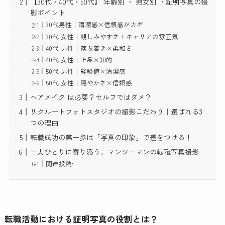
【30代・40代・50代】 年齢別 ・ 男女別 ・証明写真の撮
影ポイント
30代男性｜清潔感×信頼感がカギ
30代 女性｜親しみやすさ＋キャリアの雰囲気
40代 男性｜落ち着き×柔和さ
40代 女性｜上品×知的
50代 男性｜経験値×清潔感
50代 女性｜穏やかさ×信頼感
ヘアメイク は必要？セルフではダメ？
リクルートフォトスタジオの撮影こだわり｜選ばれる3
つの理由
転職成功の第一歩は「写真の印象」で差をつける！
一人ひとりに寄り添う、マンツーマンの転職写真撮影
関連投稿:
転職活動における証明写真の役割とは？