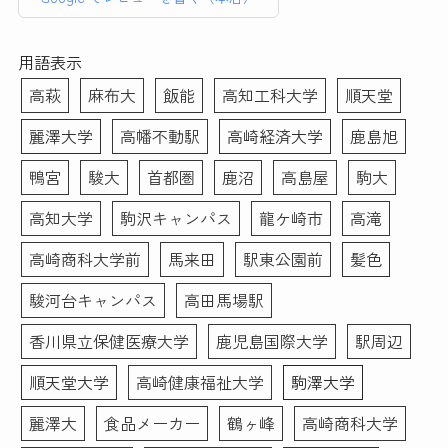
素敵な写真を作成いただ
しく仰ってくださったの
ところまで丁寧に手作業で
普段被写体になることがなく、スーツ姿になる事も滅多に
き、前向きな転職活動のス
で、もしノーメイクで出か
やっていただいてとても満
ない私、どんな写真写りになるのかイメージがわかずにい
タートを切れそうです！
けることに抵抗ある女性が
足のいく仕上がりになりま
ました。
用語表示
本当にありがとうございま
いらっしゃいましたらすぐ
した。写真を選ぶ際や表情
そのような者でも、メイクさんとカメラマンさんお二方は
高萩
麻布大
飯能
高知工科大学
順天堂
した。
落とせる最低限のメイク
などのアドバイスもあった
丁寧に話を聞き出し、素敵な写真を撮りましょうと寄り添
(眉描くだけ等)はしても大
ので初めての方にもおすす
って下さいました。
麗澤大学
高幡不動駅
高崎経済大学
鹿島旭
丈夫だと思います。(私は
めです。データも複数背景
メイクは特別な事はなく、けれどどう写り込むかを計算し
メイク前にすぐ眉ラインを
のもの、修正あり・なしの
たプロのメイクアップです。せっかくキチンと撮影しても
鴨宮
駿大
首都圏
鹿沼
高島屋
駒大
クレンジングシートで落と
もの、シールでいただける
らうなら、下手に素人が手を入れるより、プロにやっても
しました)
ので助かりました。この度
らう方がより満足度が高い写真が出来るかもと思いお願い
高知大学
駒沢キャンパス
龍ケ崎市
高滝
はありがとうございまし
したのですが、正解でした。
また、メイク＆ヘアセット
た！！
高崎商科大学前
馬来田
駅東公園前
髪色
撮影後、要すれば修整してもらえます。カメラマンさんと
もお任せでとにかく納得の
相談しつつ、写真画像を見つつ修整していくので、不安な
いく写真が欲しい！という
駿河台キャンパス
高田馬場駅
く仕上がりました。
場合は1時間以上かけてが
香川県立保健医療大学
鹿児島国際大学
駅周辺
っつりやってくださるので
写真だけで当落が決まるとは思いません。しかし今回キチ
撮影後に予定入れる場合は
ンと写真を撮ってもらった事が、思いのほか自分を客観的
順天堂大学
高崎健康福祉大学
駒澤大学
余裕もった方がいいと思い
に振り返るきっかけとなりました。そういった副次的なこ
ました！
とも含め、「リクルート写真」はオススメできると思いま
麗澤大
食品メーカー
鶴ヶ峰
高崎商科大学
す。ありがとうございました。