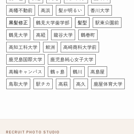
高幡不動前
高浜
髪が明るい
香川大学
黒髪修正
鶴見大学歯学部
髪型
駅東公園前
鶴見大学
高経
龍谷大学
鶴巻町
高知工科大学
鮫洲
高崎商科大学前
鹿児島国際大学
鹿児島純心女子大学
高輪キャンパス
鶴ヶ島
鶴川
高島屋
鳥取大学
駅チカ
高萩
高久
鹿屋体育大学
RECRUIT PHOTO STUDIO