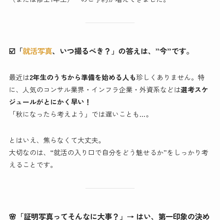
☑️「
就活写真
、いつ撮るべき？」の答えは、”今”です。
最近は
2年生のうちから準備を始める人も
珍しくありません。特
に、人気のコンサル業界・インフラ企業・外資系などは
選考スケ
ジュールがとにかく早い！
「秋になったら考えよう」では遅いことも…。
とはいえ、焦らなくて大丈夫。
大切なのは、“就活の入り口で自分をどう魅せるか”をしっかり考
えることです。
🌸「証明写真ってそんなに大事？」→ はい、第一印象の決め