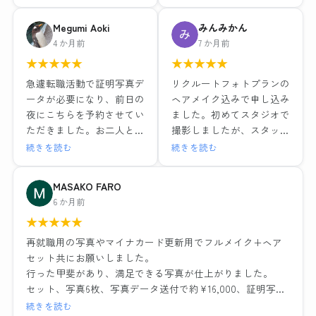
較検討を慎重に調べ、値段
ヘアメイク付き
やサービスそれぞれ特徴が
レタッチ強度別・背景3種
Megumi Aoki
みんみかん
ある中で、こちらのお店で
類のデータと写真6枚で
4 か月前
7 か月前
お世話になりました。結果
15,979円（税込）
★
★
★
★
★
★
★
★
★
★
的にとても満足しました。
1組ごとの撮影で落ち着い
ヘアメイクも撮影もレタッ
急遽転職活動で証明写真デ
リクルートフォトプランの
た環境と、ヘアメイクや撮
チも全て大満足でした！！
ータが必要になり、前日の
ヘアメイク込みで申し込み
影も担当の方がとても丁寧
最近よくある就活写真専門
夜にこちらを予約させてい
ました。初めてスタジオで
な対応でした。レタッチも
のチェーン店とは一つ一つ
ただきました。お二人とも
撮影しましたが、スタッフ
その場で説明を受けながら
の工程の丁寧さが全然違い
とても優しい方でメイクも
の方が笑顔で話しやすい雰
続きを読む
続きを読む
行っていただき、納得のい
ますし、他店が11,000円だ
撮影もリラックスして行え
囲気だったのでリラックス
く仕上がりでデータも種類
ったことを考えるとかなり
ました。出来上がった写真
して写真撮影に臨むことが
MASAKO FARO
多く頂けました。お二人に
お得に感じます。
はそのまま社員証に使って
できました。ヘアメイクを
6 か月前
感謝の気持ちでいっぱいで
も問題ないくらい綺麗に仕
実際にしながらポイントを
す。
流れ作業ではなく、その人
★
★
★
★
★
上げていただき、データも
教えていただいたり、疑問
に合った提案や対応をして
即日送っていただけたので
にも答えていただきとても
再就職用の写真やマイナカード更新用でフルメイク+ヘア
くださるので、他店でガッ
大変助かりました。
為になりました。また写真
セット共にお願いしました。
カリした経験がある方には
ノーメイクで、と準備のと
撮影の時に顔の角度や傾
行った甲斐があり、満足できる写真が仕上がりました。
是非おすすめしたい。
ころに記載されてましたが
き、服や髪の毛の乱れなど
セット、写真6枚、写真データ送付で約¥16,000、証明写真
わたしのように撮り直しで
どうしても眉だけは描いて
もその場で直していただい
のボックスに入って撮れば数百円・・・決して安くはあり
続きを読む
遠方からいらっしゃるお客