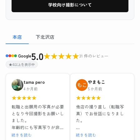
学校向け撮影について
本店
下北沢店
5.0
★
★
★
★
★
Google
31 件のレビュー
★4以上を表示中
tama pero
やまもこ
4 か月前
5 か月前
★
★
★
★
★
★
★
★
★
★
転職と出願用の写真が必要
他店の撮り直し（転職写
となり今回撮影をお願いし
真）でお世話になりまし
ました。
た。
年齢的にも写真写りが非常
に気になるため、お店の比
リクルートフォトプラン＋
続きを読む
続きを読む