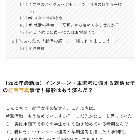
💄プロのメイク＆ヘアセットで、自信の持てる一枚
に。
📸 スタジオの特徴
🌟 就活の準備、「写真」から始めてみませんか？
✅ ご予約は公式HPまたはお電話にて
＼あなたの「就活の顔」、一緒に作りましょう！／
関連投稿:
【2025年最新版】インターン・本選考に備える就活女子
の
証明写真
事情！撮影はもう済んだ？
こんにちは！就活女子の皆さん、こんにちは。
就職活動、もう始めていますか？「まだ先かな…」と思っていた
ら、実は水面下で多くの学生がもう動き始めている時期なんで
す。特に今、**インターン選考や早期選考を控えた大学3年生
（または修士1年生）**のご予約が増えてきました。