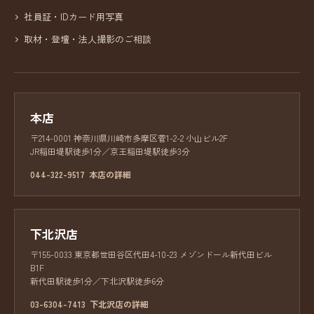
社員証・IDカード用写真
取材・登壇・法人撮影のご相談
本店
〒214-0001 神奈川県川崎市多摩区菅1-2-2 小山ビル2F
JR稲田堤駅徒歩1分／京王稲田堤駅徒歩3分
044-322-9517
本店の詳細
下北沢店
〒155-0033 東京都世田谷区代田4-10-23 メゾンドール新代田ビル
B1F
新代田駅徒歩1分／下北沢駅徒歩6分
03-6304-7413
下北沢店の詳細