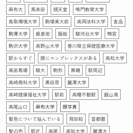
ました！
とも含め、「リクルート写真」はオススメできると思いま
麻布大
馬来田
順天堂
鳴門教育大学
す。ありがとうございました。
こちらのお写真を提出して
鳥取環境大学
駒場東大前
高岡法科大学
食品
転職活動頑張ります！あり
がとうございました！
駒澤大学
鹿島旭
飯能
駿河台大学
鴨宮
駒沢大学
高野山大学
香川県立保健医療大学
駅からすぐ
顔にコンプレックスがある
高松大学
高田馬場
駿大
駒形
黒磯
駅周辺
高崎商科大学
黒田原
麗澤大学
高崎健康福祉大学
駅前
高幡不動駅
飯山満
高尾山口
麻布大学
顔写真
髪色について悩んでいる
飛田給
首都圏
髪の色
駅近
高尾
高知大学
麗澤大