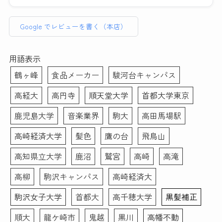
行きたかったので到着後す
たのでインスタント証明写
ません。しかしとても気づきのある貴重な体験でした。総
さんが多いのも納得です。
ぐ落とそうとしたらそのま
真機とは全く違う映り方に
じてリーズナブルと言えます。
までも大丈夫ですよ〜と優
なりました。修正も細かい
Google でレビューを書く（本店）
素敵な写真を作成いただ
しく仰ってくださったの
ところまで丁寧に手作業で
普段被写体になることがなく、スーツ姿になる事も滅多に
き、前向きな転職活動のス
で、もしノーメイクで出か
やっていただいてとても満
ない私、どんな写真写りになるのかイメージがわかずにい
タートを切れそうです！
けることに抵抗ある女性が
足のいく仕上がりになりま
ました。
用語表示
本当にありがとうございま
いらっしゃいましたらすぐ
した。写真を選ぶ際や表情
そのような者でも、メイクさんとカメラマンさんお二方は
鶴ヶ峰
食品メーカー
駿河台キャンパス
した。
落とせる最低限のメイク
などのアドバイスもあった
丁寧に話を聞き出し、素敵な写真を撮りましょうと寄り添
(眉描くだけ等)はしても大
ので初めての方にもおすす
って下さいました。
高経大
高円寺
順天堂大学
首都大学東京
丈夫だと思います。(私は
めです。データも複数背景
メイクは特別な事はなく、けれどどう写り込むかを計算し
メイク前にすぐ眉ラインを
のもの、修正あり・なしの
たプロのメイクアップです。せっかくキチンと撮影しても
鹿児島大学
音楽業界
駒大
高田馬場駅
クレンジングシートで落と
もの、シールでいただける
らうなら、下手に素人が手を入れるより、プロにやっても
しました)
ので助かりました。この度
らう方がより満足度が高い写真が出来るかもと思いお願い
高崎経済大学
髪色
鷹の台
飛鳥山
はありがとうございまし
したのですが、正解でした。
また、メイク＆ヘアセット
た！！
高知県立大学
鹿沼
鷲宮
高崎
高滝
撮影後、要すれば修整してもらえます。カメラマンさんと
もお任せでとにかく納得の
相談しつつ、写真画像を見つつ修整していくので、不安な
いく写真が欲しい！という
高柳
駒沢キャンパス
高崎経済大
く仕上がりました。
場合は1時間以上かけてが
駒沢女子大学
首都大
高千穂大学
黒髪補正
っつりやってくださるので
写真だけで当落が決まるとは思いません。しかし今回キチ
撮影後に予定入れる場合は
ンと写真を撮ってもらった事が、思いのほか自分を客観的
順大
龍ケ崎市
鬼越
黒川
高幡不動
余裕もった方がいいと思い
に振り返るきっかけとなりました。そういった副次的なこ