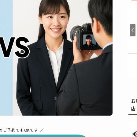
お
店
のご予約でもOKです ／