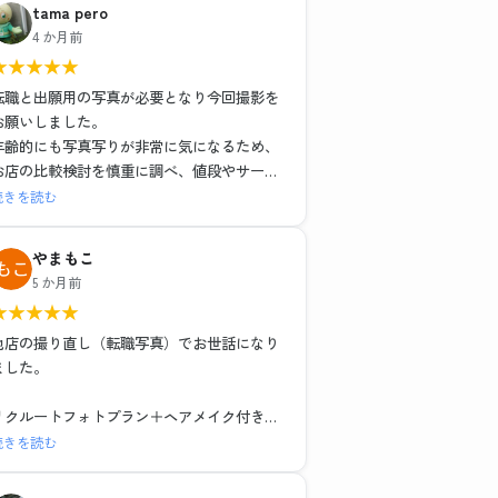
tama pero
4 か月前
★
★
★
★
★
転職と出願用の写真が必要となり今回撮影を
お願いしました。
年齢的にも写真写りが非常に気になるため、
お店の比較検討を慎重に調べ、値段やサービ
スそれぞれ特徴がある中で、こちらのお店で
続きを読む
お世話になりました。結果的にとても満足し
ました。
やまもこ
1組ごとの撮影で落ち着いた環境と、ヘアメイ
5 か月前
クや撮影も担当の方がとても丁寧な対応でし
★
★
★
★
★
た。レタッチもその場で説明を受けながら行
っていただき、納得のいく仕上がりでデータ
他店の撮り直し（転職写真）でお世話になり
も種類多く頂けました。お二人に感謝の気持
ました。
ちでいっぱいです。
リクルートフォトプラン＋ヘアメイク付き
レタッチ強度別・背景3種類のデータと写真6
続きを読む
枚で15,979円（税込）