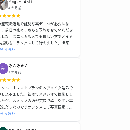
Megumi Aoki
ヘアメイクも撮影もレタッチも全て大満足で
4 か月前
した！！
★
★
★
★
★
最近よくある就活写真専門のチェーン店とは
一つ一つの工程の丁寧さが全然違いますし、
急遽転職活動で証明写真データが必要にな
他店が11,000円だったことを考えるとかなり
り、前日の夜にこちらを予約させていただき
お得に感じます。
ました。お二人ともとても優しい方でメイク
も撮影もリラックスして行えました。出来上
流れ作業ではなく、その人に合った提案や対
がった写真はそのまま社員証に使っても問題
続きを読む
応をしてくださるので、他店でガッカリした
ないくらい綺麗に仕上げていただき、データ
経験がある方には是非おすすめしたい。
も即日送っていただけたので大変助かりまし
みんみかん
わたしのように撮り直しで遠方からいらっし
た。
7 か月前
ゃるお客さんが多いのも納得です。
ノーメイクで、と準備のところに記載されて
★
★
★
★
★
ましたがどうしても眉だけは描いて行きたか
素敵な写真を作成いただき、前向きな転職活
ったので到着後すぐ落とそうとしたらそのま
リクルートフォトプランのヘアメイク込みで
動のスタートを切れそうです！
までも大丈夫ですよ〜と優しく仰ってくださ
申し込みました。初めてスタジオで撮影しま
本当にありがとうございました。
ったので、もしノーメイクで出かけることに
したが、スタッフの方が笑顔で話しやすい雰
抵抗ある女性がいらっしゃいましたらすぐ落
囲気だったのでリラックスして写真撮影に臨
とせる最低限のメイク(眉描くだけ等)はして
むことができました。ヘアメイクを実際にし
続きを読む
も大丈夫だと思います。(私はメイク前にすぐ
ながらポイントを教えていただいたり、疑問
眉ラインをクレンジングシートで落としまし
にも答えていただきとても為になりました。
MASAKO FARO