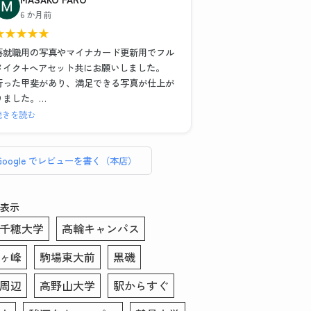
)
また写真撮影の時に顔の角度や傾き、服や髪
6 か月前
の毛の乱れなどもその場で直していただいた
★
★
★
★
★
また、メイク＆ヘアセットもお任せでとにか
のでインスタント証明写真機とは全く違う映
く納得のいく写真が欲しい！という場合は1時
り方になりました。修正も細かいところまで
再就職用の写真やマイナカード更新用でフル
間以上かけてがっつりやってくださるので撮
丁寧に手作業でやっていただいてとても満足
メイク+ヘアセット共にお願いしました。
影後に予定入れる場合は余裕もった方がいい
のいく仕上がりになりました。写真を選ぶ際
行った甲斐があり、満足できる写真が仕上が
と思いました！
や表情などのアドバイスもあったので初めて
りました。
の方にもおすすめです。データも複数背景の
セット、写真6枚、写真データ送付で約
続きを読む
こちらのお写真を提出して転職活動頑張りま
もの、修正あり・なしのもの、シールでいた
¥16,000、証明写真のボックスに入って撮れ
す！ありがとうございました！
だけるので助かりました。この度はありがと
ば数百円・・・決して安くはありません。し
うございました！！
かしとても気づきのある貴重な体験でした。
Google でレビューを書く（本店）
総じてリーズナブルと言えます。
普段被写体になることがなく、スーツ姿にな
表示
る事も滅多にない私、どんな写真写りになる
千穂大学
高輪キャンパス
のかイメージがわかずにいました。
そのような者でも、メイクさんとカメラマン
ヶ峰
駒場東大前
黒磯
さんお二方は丁寧に話を聞き出し、素敵な写
真を撮りましょうと寄り添って下さいまし
周辺
高野山大学
駅からすぐ
た。