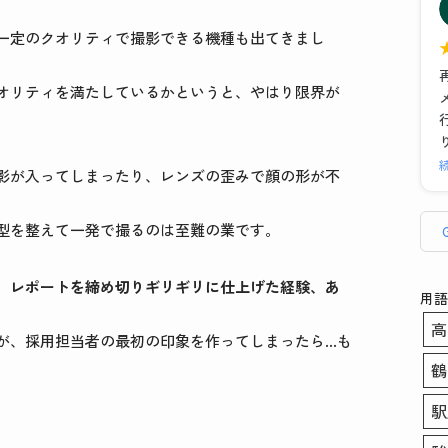
た
一定のクオリティで撮影できる機種も出てきまし
オリティを満たしているかというと、やはり限界が
影が入ってしまったり、レンズの歪みで顔の形が不
型を整えて一発で撮るのは至難の業です。
、レポートを締め切りギリギリに仕上げた経験、あ
用語
高
が、採用担当者の最初の印象を作ってしまったら…も
鶴
駅