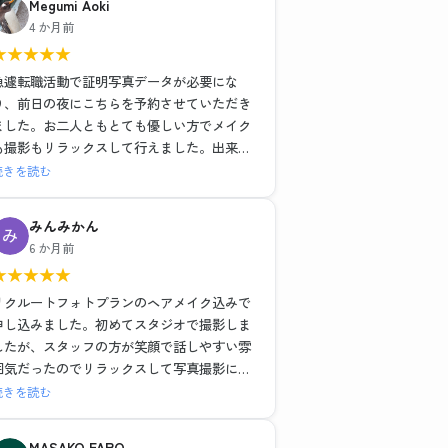
Megumi Aoki
ヘアメイクも撮影もレタッチも全て大満足で
4 か月前
した！！
★
★
★
★
★
最近よくある就活写真専門のチェーン店とは
一つ一つの工程の丁寧さが全然違いますし、
急遽転職活動で証明写真データが必要にな
他店が11,000円だったことを考えるとかなり
り、前日の夜にこちらを予約させていただき
お得に感じます。
ました。お二人ともとても優しい方でメイク
も撮影もリラックスして行えました。出来上
流れ作業ではなく、その人に合った提案や対
がった写真はそのまま社員証に使っても問題
続きを読む
応をしてくださるので、他店でガッカリした
ないくらい綺麗に仕上げていただき、データ
経験がある方には是非おすすめしたい。
も即日送っていただけたので大変助かりまし
みんみかん
わたしのように撮り直しで遠方からいらっし
た。
6 か月前
ゃるお客さんが多いのも納得です。
ノーメイクで、と準備のところに記載されて
★
★
★
★
★
ましたがどうしても眉だけは描いて行きたか
素敵な写真を作成いただき、前向きな転職活
ったので到着後すぐ落とそうとしたらそのま
リクルートフォトプランのヘアメイク込みで
動のスタートを切れそうです！
までも大丈夫ですよ〜と優しく仰ってくださ
申し込みました。初めてスタジオで撮影しま
本当にありがとうございました。
ったので、もしノーメイクで出かけることに
したが、スタッフの方が笑顔で話しやすい雰
抵抗ある女性がいらっしゃいましたらすぐ落
囲気だったのでリラックスして写真撮影に臨
とせる最低限のメイク(眉描くだけ等)はして
むことができました。ヘアメイクを実際にし
続きを読む
も大丈夫だと思います。(私はメイク前にすぐ
ながらポイントを教えていただいたり、疑問
眉ラインをクレンジングシートで落としまし
にも答えていただきとても為になりました。
MASAKO FARO