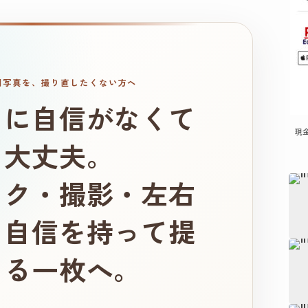
明写真を、撮り直したくない方へ
りに自信がなくて
現
、大丈夫。
イク・撮影・左右
、自信を持って提
きる一枚へ。