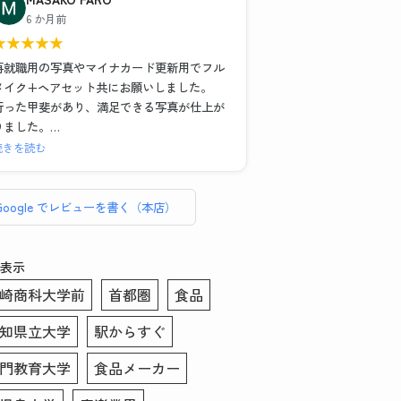
)
また写真撮影の時に顔の角度や傾き、服や髪
6 か月前
の毛の乱れなどもその場で直していただいた
★
★
★
★
★
また、メイク＆ヘアセットもお任せでとにか
のでインスタント証明写真機とは全く違う映
く納得のいく写真が欲しい！という場合は1時
り方になりました。修正も細かいところまで
再就職用の写真やマイナカード更新用でフル
間以上かけてがっつりやってくださるので撮
丁寧に手作業でやっていただいてとても満足
メイク+ヘアセット共にお願いしました。
影後に予定入れる場合は余裕もった方がいい
のいく仕上がりになりました。写真を選ぶ際
行った甲斐があり、満足できる写真が仕上が
と思いました！
や表情などのアドバイスもあったので初めて
りました。
の方にもおすすめです。データも複数背景の
セット、写真6枚、写真データ送付で約
続きを読む
こちらのお写真を提出して転職活動頑張りま
もの、修正あり・なしのもの、シールでいた
¥16,000、証明写真のボックスに入って撮れ
す！ありがとうございました！
だけるので助かりました。この度はありがと
ば数百円・・・決して安くはありません。し
うございました！！
かしとても気づきのある貴重な体験でした。
Google でレビューを書く（本店）
総じてリーズナブルと言えます。
普段被写体になることがなく、スーツ姿にな
表示
る事も滅多にない私、どんな写真写りになる
崎商科大学前
首都圏
食品
のかイメージがわかずにいました。
そのような者でも、メイクさんとカメラマン
知県立大学
駅からすぐ
さんお二方は丁寧に話を聞き出し、素敵な写
真を撮りましょうと寄り添って下さいまし
門教育大学
食品メーカー
た。