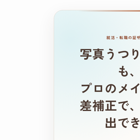
就活・転職の証
写真うつ
も
プロのメ
差補正で
出で