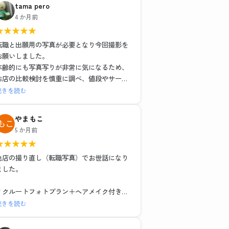
tama pero
4 か月前
★
★
★
★
★
転職と出願用の写真が必要となり今回撮影を
お願いしました。
年齢的にも写真写りが非常に気になるため、
お店の比較検討を慎重に調べ、値段やサービ
スそれぞれ特徴がある中で、こちらのお店で
続きを読む
お世話になりました。結果的にとても満足し
ました。
やまもこ
1組ごとの撮影で落ち着いた環境と、ヘアメイ
5 か月前
クや撮影も担当の方がとても丁寧な対応でし
★
★
★
★
★
た。レタッチもその場で説明を受けながら行
っていただき、納得のいく仕上がりでデータ
他店の撮り直し（転職写真）でお世話になり
も種類多く頂けました。お二人に感謝の気持
ました。
ちでいっぱいです。
リクルートフォトプラン＋ヘアメイク付き
レタッチ強度別・背景3種類のデータと写真6
続きを読む
枚で15,979円（税込）