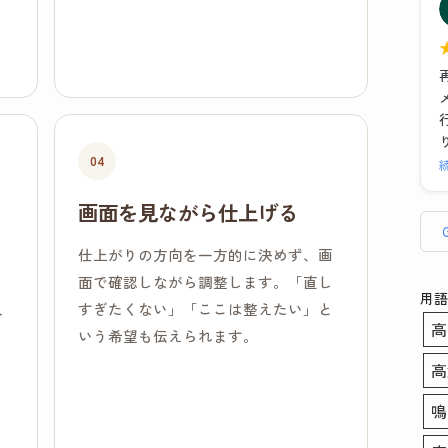
た
04
画面を見ながら仕上げる
仕上がりの方向を一方的に決めず、画
ま
面で確認しながら調整します。「直し
用語
人
すぎたくない」「ここは整えたい」と
高
いう希望も伝えられます。
高
鳴