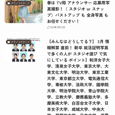
春は TV局 アナウンサー 応募用写
グランドスタッフ
真撮影！（ スタジオ or スナッ
プ）バストアップ も 全身写真 も
お任せください！
2023年3月25日
【みんなはどうしてる？】 3月 情
グランドスタッフ
報解禁 直前！ 新卒 就活証明写真
で多くの人が スタジオ選び で気
にしている ポイント】和洋女子大
学、清泉女子大学、東京大学、大
東文化大学、明治大学、東京工業
大学、東京都立大学、電気通信大
学、専修大学、法政大学、國學院
大學、明治学院大学、青山学院大
学、立教大学、慶應義塾大学、多
摩美術大学、白百合女子大学、日
本女子大学、成城大学、中央大