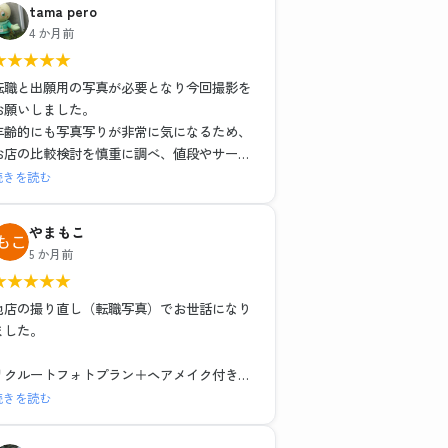
tama pero
4 か月前
★
★
★
★
★
転職と出願用の写真が必要となり今回撮影を
お願いしました。
年齢的にも写真写りが非常に気になるため、
お店の比較検討を慎重に調べ、値段やサービ
スそれぞれ特徴がある中で、こちらのお店で
続きを読む
お世話になりました。結果的にとても満足し
ました。
やまもこ
1組ごとの撮影で落ち着いた環境と、ヘアメイ
5 か月前
クや撮影も担当の方がとても丁寧な対応でし
★
★
★
★
★
た。レタッチもその場で説明を受けながら行
っていただき、納得のいく仕上がりでデータ
他店の撮り直し（転職写真）でお世話になり
も種類多く頂けました。お二人に感謝の気持
ました。
ちでいっぱいです。
リクルートフォトプラン＋ヘアメイク付き
レタッチ強度別・背景3種類のデータと写真6
続きを読む
枚で15,979円（税込）