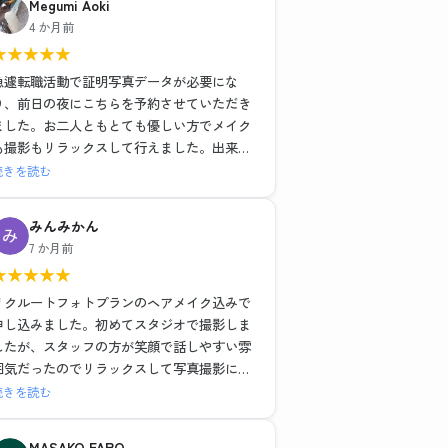
Megumi Aoki
ヘアメイクも撮影もレタッチも全て大満足で
4 か月前
した！！
★
★
★
★
★
最近よくある就活写真専門のチェーン店とは
一つ一つの工程の丁寧さが全然違いますし、
急遽転職活動で証明写真データが必要にな
他店が11,000円だったことを考えるとかなり
り、前日の夜にこちらを予約させていただき
お得に感じます。
ました。お二人ともとても優しい方でメイク
も撮影もリラックスして行えました。出来上
流れ作業ではなく、その人に合った提案や対
がった写真はそのまま社員証に使っても問題
続きを読む
応をしてくださるので、他店でガッカリした
ないくらい綺麗に仕上げていただき、データ
経験がある方には是非おすすめしたい。
も即日送っていただけたので大変助かりまし
みんみかん
わたしのように撮り直しで遠方からいらっし
た。
7 か月前
ゃるお客さんが多いのも納得です。
ノーメイクで、と準備のところに記載されて
★
★
★
★
★
ましたがどうしても眉だけは描いて行きたか
素敵な写真を作成いただき、前向きな転職活
ったので到着後すぐ落とそうとしたらそのま
リクルートフォトプランのヘアメイク込みで
動のスタートを切れそうです！
までも大丈夫ですよ〜と優しく仰ってくださ
申し込みました。初めてスタジオで撮影しま
本当にありがとうございました。
ったので、もしノーメイクで出かけることに
したが、スタッフの方が笑顔で話しやすい雰
抵抗ある女性がいらっしゃいましたらすぐ落
囲気だったのでリラックスして写真撮影に臨
とせる最低限のメイク(眉描くだけ等)はして
むことができました。ヘアメイクを実際にし
続きを読む
も大丈夫だと思います。(私はメイク前にすぐ
ながらポイントを教えていただいたり、疑問
眉ラインをクレンジングシートで落としまし
にも答えていただきとても為になりました。
MASAKO FARO