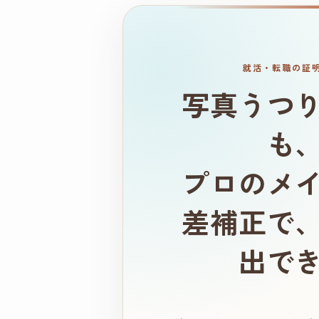
就活・転職の証
写真うつ
も
プロのメ
差補正で
出で