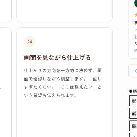
た
04
画面を見ながら仕上げる
仕上がりの方向を一方的に決めず、画
ま
面で確認しながら調整します。「直し
人
すぎたくない」「ここは整えたい」と
用語
いう希望も伝えられます。
顔
鶴
飯