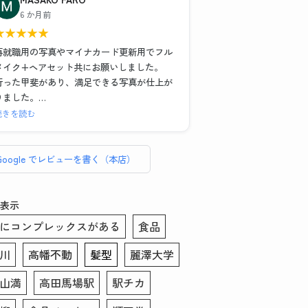
)
また写真撮影の時に顔の角度や傾き、服や髪
6 か月前
の毛の乱れなどもその場で直していただいた
★
★
★
★
★
また、メイク＆ヘアセットもお任せでとにか
のでインスタント証明写真機とは全く違う映
く納得のいく写真が欲しい！という場合は1時
り方になりました。修正も細かいところまで
再就職用の写真やマイナカード更新用でフル
間以上かけてがっつりやってくださるので撮
丁寧に手作業でやっていただいてとても満足
メイク+ヘアセット共にお願いしました。
影後に予定入れる場合は余裕もった方がいい
のいく仕上がりになりました。写真を選ぶ際
行った甲斐があり、満足できる写真が仕上が
と思いました！
や表情などのアドバイスもあったので初めて
りました。
の方にもおすすめです。データも複数背景の
セット、写真6枚、写真データ送付で約
続きを読む
こちらのお写真を提出して転職活動頑張りま
もの、修正あり・なしのもの、シールでいた
¥16,000、証明写真のボックスに入って撮れ
す！ありがとうございました！
だけるので助かりました。この度はありがと
ば数百円・・・決して安くはありません。し
うございました！！
かしとても気づきのある貴重な体験でした。
Google でレビューを書く（本店）
総じてリーズナブルと言えます。
普段被写体になることがなく、スーツ姿にな
表示
る事も滅多にない私、どんな写真写りになる
にコンプレックスがある
食品
のかイメージがわかずにいました。
そのような者でも、メイクさんとカメラマン
川
高幡不動
髪型
麗澤大学
さんお二方は丁寧に話を聞き出し、素敵な写
真を撮りましょうと寄り添って下さいまし
山満
高田馬場駅
駅チカ
た。