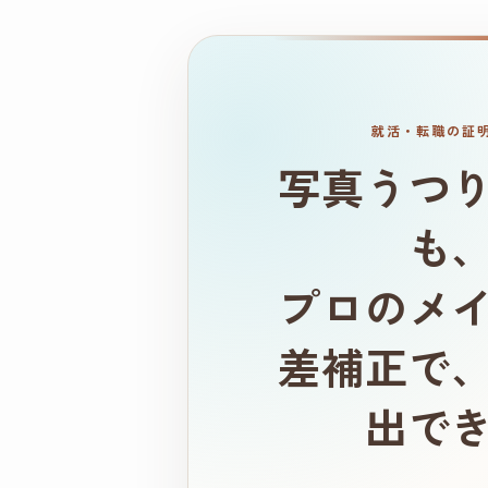
就活・転職の証
写真うつ
も
プロのメ
差補正で
出で