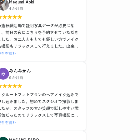
Megumi Aoki
ヘアメイクも撮影もレタッチも全て大満足で
4 か月前
した！！
★
★
★
★
★
最近よくある就活写真専門のチェーン店とは
一つ一つの工程の丁寧さが全然違いますし、
急遽転職活動で証明写真データが必要にな
他店が11,000円だったことを考えるとかなり
り、前日の夜にこちらを予約させていただき
お得に感じます。
ました。お二人ともとても優しい方でメイク
も撮影もリラックスして行えました。出来上
流れ作業ではなく、その人に合った提案や対
がった写真はそのまま社員証に使っても問題
続きを読む
応をしてくださるので、他店でガッカリした
ないくらい綺麗に仕上げていただき、データ
経験がある方には是非おすすめしたい。
も即日送っていただけたので大変助かりまし
みんみかん
わたしのように撮り直しで遠方からいらっし
た。
6 か月前
ゃるお客さんが多いのも納得です。
ノーメイクで、と準備のところに記載されて
★
★
★
★
★
ましたがどうしても眉だけは描いて行きたか
素敵な写真を作成いただき、前向きな転職活
ったので到着後すぐ落とそうとしたらそのま
リクルートフォトプランのヘアメイク込みで
動のスタートを切れそうです！
までも大丈夫ですよ〜と優しく仰ってくださ
申し込みました。初めてスタジオで撮影しま
本当にありがとうございました。
ったので、もしノーメイクで出かけることに
したが、スタッフの方が笑顔で話しやすい雰
抵抗ある女性がいらっしゃいましたらすぐ落
囲気だったのでリラックスして写真撮影に臨
とせる最低限のメイク(眉描くだけ等)はして
むことができました。ヘアメイクを実際にし
続きを読む
も大丈夫だと思います。(私はメイク前にすぐ
ながらポイントを教えていただいたり、疑問
眉ラインをクレンジングシートで落としまし
にも答えていただきとても為になりました。
MASAKO FARO