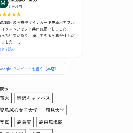
)
また写真撮影の時に顔の角度や傾き、服や髪
6 か月前
の毛の乱れなどもその場で直していただいた
★
★
★
★
★
また、メイク＆ヘアセットもお任せでとにか
のでインスタント証明写真機とは全く違う映
く納得のいく写真が欲しい！という場合は1時
り方になりました。修正も細かいところまで
再就職用の写真やマイナカード更新用でフル
間以上かけてがっつりやってくださるので撮
丁寧に手作業でやっていただいてとても満足
メイク+ヘアセット共にお願いしました。
影後に予定入れる場合は余裕もった方がいい
のいく仕上がりになりました。写真を選ぶ際
行った甲斐があり、満足できる写真が仕上が
と思いました！
や表情などのアドバイスもあったので初めて
りました。
の方にもおすすめです。データも複数背景の
セット、写真6枚、写真データ送付で約
続きを読む
こちらのお写真を提出して転職活動頑張りま
もの、修正あり・なしのもの、シールでいた
¥16,000、証明写真のボックスに入って撮れ
す！ありがとうございました！
だけるので助かりました。この度はありがと
ば数百円・・・決して安くはありません。し
うございました！！
かしとても気づきのある貴重な体験でした。
Google でレビューを書く（本店）
総じてリーズナブルと言えます。
普段被写体になることがなく、スーツ姿にな
表示
る事も滅多にない私、どんな写真写りになる
布大
駒沢キャンパス
のかイメージがわかずにいました。
そのような者でも、メイクさんとカメラマン
児島純心女子大学
鶴見大学
さんお二方は丁寧に話を聞き出し、素敵な写
真を撮りましょうと寄り添って下さいまし
写真
高島屋
高田馬場駅
た。