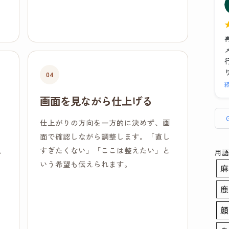
た
04
画面を見ながら仕上げる
仕上がりの方向を一方的に決めず、画
ま
面で確認しながら調整します。「直し
人
すぎたくない」「ここは整えたい」と
用語
いう希望も伝えられます。
麻
鹿
顔