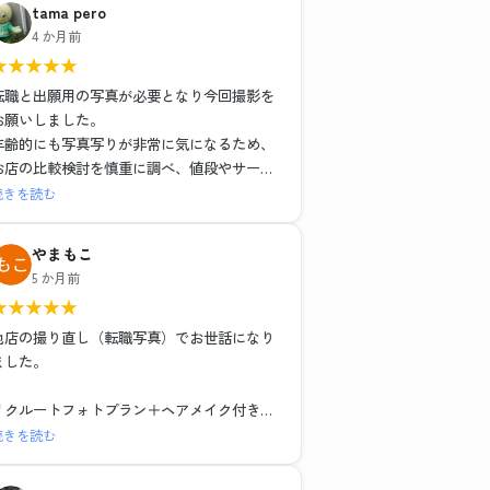
tama pero
4 か月前
★
★
★
★
★
転職と出願用の写真が必要となり今回撮影を
お願いしました。
年齢的にも写真写りが非常に気になるため、
お店の比較検討を慎重に調べ、値段やサービ
スそれぞれ特徴がある中で、こちらのお店で
続きを読む
お世話になりました。結果的にとても満足し
ました。
やまもこ
1組ごとの撮影で落ち着いた環境と、ヘアメイ
5 か月前
クや撮影も担当の方がとても丁寧な対応でし
★
★
★
★
★
た。レタッチもその場で説明を受けながら行
っていただき、納得のいく仕上がりでデータ
他店の撮り直し（転職写真）でお世話になり
も種類多く頂けました。お二人に感謝の気持
ました。
ちでいっぱいです。
リクルートフォトプラン＋ヘアメイク付き
レタッチ強度別・背景3種類のデータと写真6
続きを読む
枚で15,979円（税込）