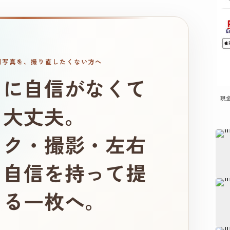
明写真を、撮り直したくない方へ
りに自信がなくて
現
、大丈夫。
イク・撮影・左右
、自信を持って提
きる一枚へ。